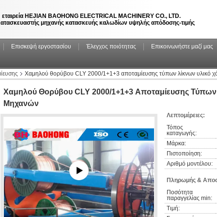
 εταιρεία HEJIAN BAOHONG ELECTRICAL MACHINERY CO., LTD.
ατασκευαστής μηχανής κατασκευής καλωδίων υψηλής απόδοσης-τιμής
Επισκεψή εργοστασίου
Έλεγχος ποιότητας
Επικοινωνήστε μαζί μας
ίευσης
Χαμηλού θορύβου CLY 2000/1+1+3 αποταμίευσης τύπων λίκνων υλικό 
Χαμηλού Θορύβου CLY 2000/1+1+3 Αποταμίευσης Τύπων 
Μηχανών
Λεπτομέρειες:
Τόπος 
καταγωγής:
Μάρκα:
Πιστοποίηση:
Αριθμό μοντέλου:
Πληρωμής & Αποσ
Ποσότητα 
παραγγελίας min:
Τιμή: