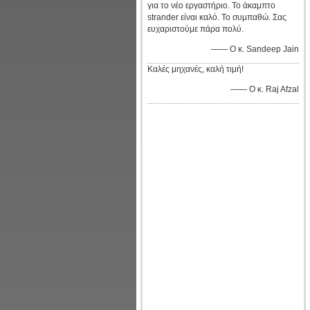
για το νέο εργαστήριο. Το άκαμπτο
strander είναι καλό. Το συμπαθώ. Σας
ευχαριστούμε πάρα πολύ.
—— Ο κ. Sandeep Jain
Καλές μηχανές, καλή τιμή!
—— Ο κ. Raj Afzal