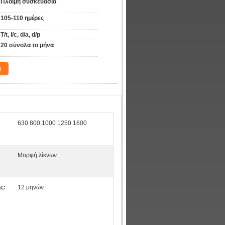
Πλόιμη συσκευασία
105-110 ημέρες
T/t, l/c, d/a, d/p
20 σύνολα το μήνα
α
630 800 1000 1250 1600
Μορφή λίκνων
ς:
12 μηνών