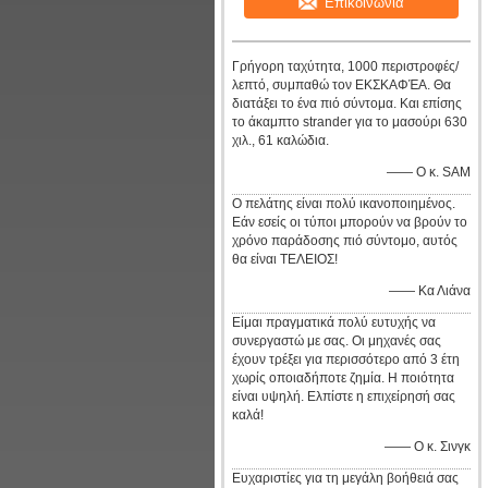
Επικοινωνία
Γρήγορη ταχύτητα, 1000 περιστροφές/
λεπτό, συμπαθώ τον ΕΚΣΚΑΦΈΑ. Θα
διατάξει το ένα πιό σύντομα. Και επίσης
το άκαμπτο strander για το μασούρι 630
χιλ., 61 καλώδια.
—— Ο κ. SAM
Ο πελάτης είναι πολύ ικανοποιημένος.
Εάν εσείς οι τύποι μπορούν να βρούν το
χρόνο παράδοσης πιό σύντομο, αυτός
θα είναι ΤΕΛΕΙΟΣ!
—— Κα Λιάνα
Είμαι πραγματικά πολύ ευτυχής να
συνεργαστώ με σας. Οι μηχανές σας
έχουν τρέξει για περισσότερο από 3 έτη
χωρίς οποιαδήποτε ζημία. Η ποιότητα
είναι υψηλή. Ελπίστε η επιχείρησή σας
καλά!
—— Ο κ. Σινγκ
Ευχαριστίες για τη μεγάλη βοήθειά σας