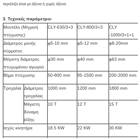
περιέλιξη είναι με άξονα ή χωρίς άξονα.
3. Τεχνικές παράμετροι
Μοντέλο (Μηχανή
CLY-630/3+3
CLY-800/3+3
CLY
πτύχωσης)
-1000/3+1+1
Διάμετρος μονής
φ5-10 mm
φ5-12 mm
φ8-20mm
σύρματος
Μέγιστη διάμετρος
φ30 mm
φ40 mm
φ63 mm
πτυχωμένου αγωγού
Βήμα πτύχωσης
50-800 mm
95-1500 mm
200-2000 mm
Τροχαλία
Διάμετρος
1000 mm
1200 mm
1800 mm
τροχαλίας
Μέγιστη
10 T
12 T
15 T
δύναμη
έλξης
Ισχύς κινητήρα
18.5 KW
22 KW
30 KW