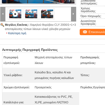
Συσκευασία 
λεπτομέρειες:
Χρόνος 
παράδοσης:
Όροι πληρωμής:
Δυνατότητα 
προσφοράς:
Μεγάλες Εικόνας :
Χαμηλού θορύβου CLY 2000/1+1+3
αποταμίευσης τύπων λίκνων υλικό χάλυβα μηχανών
Επικοινωνί
Καλύτερη τιμή
Λεπτομερής Περιγραφή Προϊόντος
Περιγραφή
Μηχανή αποταμίευσης τύπων
Προδιαγραφές
εξοπλισμού:
λίκνων
μπομπίνας:
Καλώδιο $cu, καλώδιο Al και
Υλικό ράβδου:
Τύπος:
μονωμένος πυρήνας καλωδίων
Χρώμα εξοπλισμού:
Προαιρετικός
Περίοδος Εγγύηση
Κατασκευάζοντας το PVC, PE,
Κατάλληλο για:
XLPE, μονωμένο ΛΆΣΤΙΧΟ