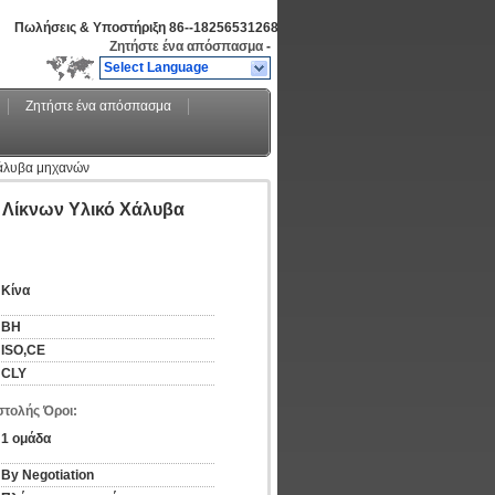
Πωλήσεις & Υποστήριξη
86--18256531268
Ζητήστε ένα απόσπασμα
-
Select Language
Ζητήστε ένα απόσπασμα
χάλυβα μηχανών
Λίκνων Υλικό Χάλυβα
Κίνα
BH
ISO,CE
CLY
τολής Όροι:
1 ομάδα
By Negotiation