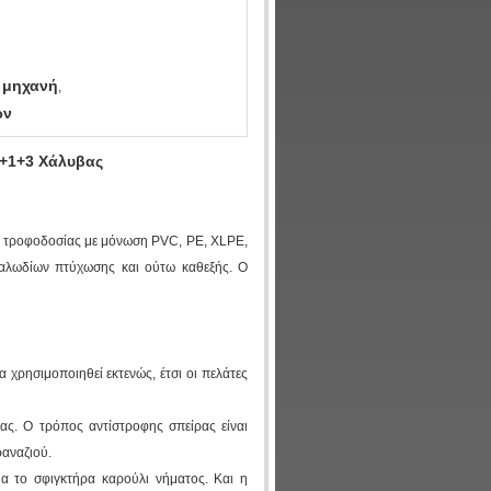
η μηχανή
,
ων
+1+3 Χάλυβας
ν τροφοδοσίας με μόνωση PVC, PE, XLPE,
αλωδίων πτύχωσης και ούτω καθεξής. Ο
 χρησιμοποιηθεί εκτενώς, έτσι οι πελάτες
ρας. Ο τρόπος αντίστροφης σπείρας είναι
ραναζιού.
για το σφιγκτήρα καρούλι νήματος. Και η