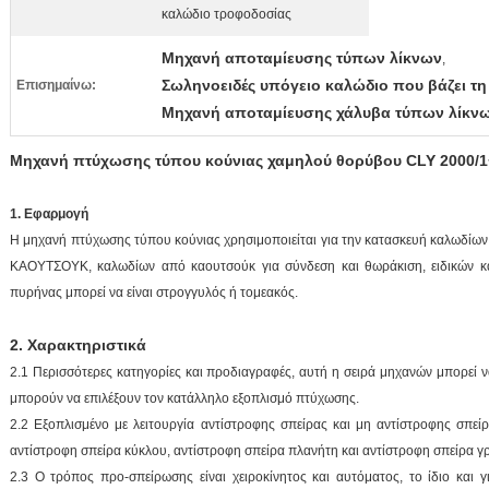
καλώδιο τροφοδοσίας
Μηχανή αποταμίευσης τύπων λίκνων
,
Σωληνοειδές υπόγειο καλώδιο που βάζει τ
Επισημαίνω:
Μηχανή αποταμίευσης χάλυβα τύπων λίκν
Μηχανή πτύχωσης τύπου κούνιας χαμηλού θορύβου CLY 2000/1
1. Εφαρμογή
Η μηχανή πτύχωσης τύπου κούνιας χρησιμοποιείται για την κατασκευή καλωδίω
ΚΑΟΥΤΣΟΥΚ, καλωδίων από καουτσούκ για σύνδεση και θωράκιση, ειδικών κ
πυρήνας μπορεί να είναι στρογγυλός ή τομεακός.
2. Χαρακτηριστικά
2.1 Περισσότερες κατηγορίες και προδιαγραφές, αυτή η σειρά μηχανών μπορεί να
μπορούν να επιλέξουν τον κατάλληλο εξοπλισμό πτύχωσης.
2.2 Εξοπλισμένο με λειτουργία αντίστροφης σπείρας και μη αντίστροφης σπεί
αντίστροφη σπείρα κύκλου, αντίστροφη σπείρα πλανήτη και αντίστροφη σπείρα γ
2.3 Ο τρόπος προ-σπείρωσης είναι χειροκίνητος και αυτόματος, το ίδιο και 