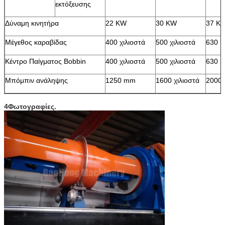
εκτόξευσης
Δύναμη κινητήρα
22 KW
30 KW
37 K
Μέγεθος καραβίδας
400 χιλιοστά
500 χιλιοστά
630 
Κέντρο Παίγματος Bobbin
400 χιλιοστά
500 χιλιοστά
630 
Μπόμπιν ανάληψης
1250 mm
1600 χιλιοστά
2000
4Φωτογραφίες.