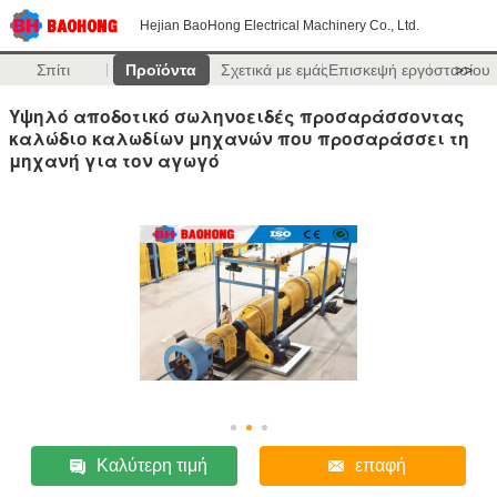
Hejian BaoHong Electrical Machinery Co., Ltd.
Σπίτι
Προϊόντα
Σχετικά με εμάς
Επισκεψή εργοστασίου
>>
Υψηλό αποδοτικό σωληνοειδές προσαράσσοντας
καλώδιο καλωδίων μηχανών που προσαράσσει τη
μηχανή για τον αγωγό
Καλύτερη τιμή
επαφή