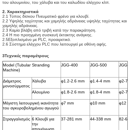
του αλουμινίου, του χάλυβα και του καλωδίου ελέγχου κλπ.
2. Χαρακτηριστικά
2.1 Τύπος δίσκου Πνευματικό φρένο για κλουβί.
2.2 Υψηλής ταχύτητας και χαμηλής αδράνειας υψηλής ταχύτητας και 
χαμηλής αδράνειας.
2.3 Καμία βλάβη από τριβή κατά την παρακράτηση.
2.4 Η πιο προηγμένη συσκευή έκτακτης ανάγκης.
2.5
Εξοπλισμένο με PLC, προαιρετικό.
2.6 Σύστημα ελέγχου PLC που λειτουργεί με οθόνη αφής.
3Τεχνικές παραμέτρους
Model (Tubular Stranding
JGG-400
JGG-500
JGG-
Machine)
Διάμετρος
Χάλυβα
φ1.2-2.6 mm
φ1.4-4 mm
φ2-7
μονοσύρματος
Αλουμίνιο
φ1.8-2.6 mm
φ1.8-4 mm
φ2-7
Μέγιστη λειτουργική ικανότητα
φ7 mm
φ10 mm
φ12 
του αγκυροβολημένου αγωγού
Στραγγαλισμός
6 Κλουβί για
37-281 mm
44-338 mm
82-6
την
απομόνωση