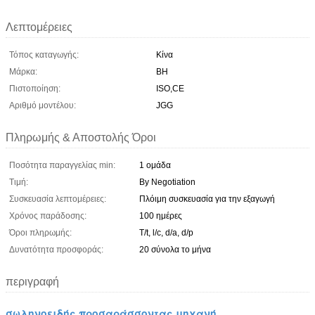
Λεπτομέρειες
Τόπος καταγωγής:
Κίνα
Μάρκα:
BH
Πιστοποίηση:
ISO,CE
Αριθμό μοντέλου:
JGG
Πληρωμής & Αποστολής Όροι
Ποσότητα παραγγελίας min:
1 ομάδα
Τιμή:
By Negotiation
Συσκευασία λεπτομέρειες:
Πλόιμη συσκευασία για την εξαγωγή
Χρόνος παράδοσης:
100 ημέρες
Όροι πληρωμής:
T/t, l/c, d/a, d/p
Δυνατότητα προσφοράς:
20 σύνολα το μήνα
περιγραφή
σωληνοειδής προσαράσσοντας μηχανή