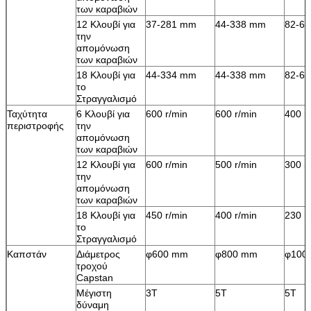
των καραβιών
12 Κλουβί για
37-281 mm
44-338 mm
82-6
την
απομόνωση
των καραβιών
18 Κλουβί για
44-334 mm
44-338 mm
82-6
το
Στραγγαλισμό
Ταχύτητα
6 Κλουβί για
600 r/min
600 r/min
400 r
περιστροφής
την
απομόνωση
των καραβιών
12 Κλουβί για
600 r/min
500 r/min
300 r
την
απομόνωση
των καραβιών
18 Κλουβί για
450 r/min
400 r/min
230 r
το
Στραγγαλισμό
Καπστάν
Διάμετρος
φ600 mm
φ800 mm
φ100
τροχού
Capstan
Μέγιστη
3Τ
5Τ
5Τ
δύναμη