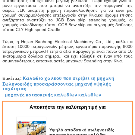
τοποθέτησης και έχει κάνει μεγάλη βελτίωση. Τώρα έχουμε γίνει το
μόνο εργοστάσιο που μπορεί να αναπτύξει την παραγωγή της
σειράς JLK άκαμπτη μηχανή παρακολούθησης για να είναι μια
γραμμή συναρμολόγησης επεξεργασία στην Κίνα,και έχουμε επίσης
ανεξάρτητα αναπτύξει το JGB Bow skip stranding γραμμές, οι
γραμμές καλωδίωσης τύπου CGB Bow skip και οι γραμμές διάθεσης
τύπου CLY High speed Cradle.
Τώρα, η Hejian Baohong Electrical Machinery Co., Ltd., καλύπτει
έκταση 10000 τετραγωνικών μέτρων, εργαστήριο παραγωγής 8000
τετραγωνικών μέτρων.Η ετήσια αξία παραγωγής είναι πάνω από 10
εκατομμύρια δολάρια σήμερα., και έχει εξελιχθεί σε έναν από τους
σημαντικότερους κατασκευαστές μηχανών Stranding στην Κίνα.
Καλώδιο χαλκού που στρίβει τη μηχανή
Ετικέττες:
,
Σωληνοειδής προσαράσσοντας μηχανή υψηλής
ταχύτητας
μηχανές κατασκευής καλωδίων καλωδίων
,
Αποκτήστε την καλύτερη τιμή για
Υψηλό αποδοτικό σωληνοειδές
προσαράσσοντας καλώδιο