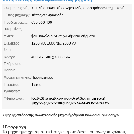
Όνομα μηχανής:
Υψηλή αποδοτική σωληνοειδής προσαράσσοντας μηχανή
Τύπος μηχανής:
Τύπος σωληνοειδής
Προδιαγραφές
630 500 400
μπομπίνας:
Υλικά:
$cu, καλώδιο Al και χαλύβδινα σύρματα
Εξέλικτρα
1250 χιλ. 1600 χιλ. 2000 χιλ.
λήψης:
Κέντρο
400 χιλ. 500 χιλ. 630 χιλ.
Πλήρωσης
Bobbin:
Χρώμα μηχανής:
Προαιρετικός
Περίοδος
1 έτος
εγγύησης:
Καλώδιο χαλκού που στρίβει τη μηχανή
Υψηλό φως:
,
μηχανές κατασκευής καλωδίων καλωδίων
Υψηλής απόδοσης σωληνοειδής μηχανή ράβδου καλωδίου για οδηγό
1Εφαρμογή
Το μηχάνημα χρησιμοποιείται για τη σύνδεση του αγωγού χαλκού,