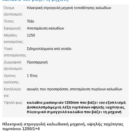
Όνομα
Ηλεκτρική στρογγυλή μηχανή τοποθέτησης καλωδίων
εξοπλισμού:
Τύπος:
Τόξο
Εφαρμογή:
Αποταμίευση καλωδίων
Μέγεθος
1250
κατσαρόλας:
Υλικό
Σιδηροπλέγματα από ατσάλι
αποταμίευσης:
Ζωγραφική
Προσαρμογή
εξοπλισμού:
Χρόνος
1 Έτος
εγγύησης:
Κατάλληλο
αγωγός που προσαράσσει, αποταμίευση πυρήνων καλωδίων
για:
καλώδιο μασουριών 1250mm που βάζει τον εξοπλισμό
Υψηλό φως:
,
Δυσκολοπρόφερτη λέξη τυμπάνων υψηλής ταχύτητας
,
Ηλεκτρικό στρογγυλό καλώδιο που βάζει τη μηχανή
Ηλεκτρική στρογγυλή καλωδιακή μηχανή, υψηλής ταχύτητας
τυμπάνιο 1250/1+4