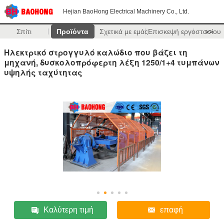
Hejian BaoHong Electrical Machinery Co., Ltd.
Σπίτι
Προϊόντα
Σχετικά με εμάς
Επισκεψή εργοστασίου
>>
Ηλεκτρικό στρογγυλό καλώδιο που βάζει τη
μηχανή, δυσκολοπρόφερτη λέξη 1250/1+4 τυμπάνων
υψηλής ταχύτητας
Καλύτερη τιμή
επαφή