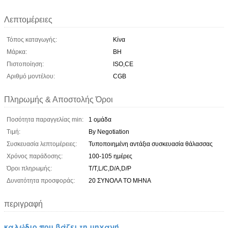
Λεπτομέρειες
Τόπος καταγωγής:
Κίνα
Μάρκα:
BH
Πιστοποίηση:
ISO,CE
Αριθμό μοντέλου:
CGB
Πληρωμής & Αποστολής Όροι
Ποσότητα παραγγελίας min:
1 ομάδα
Τιμή:
By Negotiation
Συσκευασία λεπτομέρειες:
Τυποποιημένη αντάξια συσκευασία θάλασσας
Χρόνος παράδοσης:
100-105 ημέρες
Όροι πληρωμής:
T/T,L/C,D/A,D/P
Δυνατότητα προσφοράς:
20 ΣΥΝΟΛΑ ΤΟ ΜΗΝΑ
περιγραφή
καλώδιο που βάζει τη μηχανή