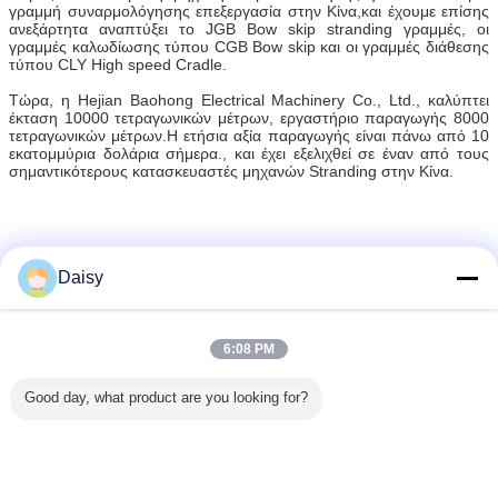
γραμμή συναρμολόγησης επεξεργασία στην Κίνα,και έχουμε επίσης
ανεξάρτητα αναπτύξει το JGB Bow skip stranding γραμμές, οι
γραμμές καλωδίωσης τύπου CGB Bow skip και οι γραμμές διάθεσης
τύπου CLY High speed Cradle.
Τώρα, η Hejian Baohong Electrical Machinery Co., Ltd., καλύπτει
έκταση 10000 τετραγωνικών μέτρων, εργαστήριο παραγωγής 8000
τετραγωνικών μέτρων.Η ετήσια αξία παραγωγής είναι πάνω από 10
εκατομμύρια δολάρια σήμερα., και έχει εξελιχθεί σε έναν από τους
σημαντικότερους κατασκευαστές μηχανών Stranding στην Κίνα.
Daisy
6:08 PM
Μηχανή αποταμίευσης
Ετικέττες:
,
πυρήνας που βάζει τη μηχανή
,
Good day, what product are you looking for?
Καλώδιο που βάζει τον εξοπλισμό
Αποκτήστε την καλύτερη τιμή για