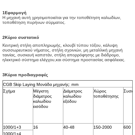
1Εφαρμογή
Η μηχανή αυτή χρησιμοποιείται για την τοποθέτηση καλωδίων,
τοποθέτηση πυρήνων σύρματος.
2Κύριο συστατικό
Κεντρική στήλη αποπληρωμής, κλουβί τύπου τόξου, κάλυψη
συσσωρευτικού νήματος, στήλη σχοινιών, μη μεταλλική μηχανή
ταινίας, συσκευή καπστάν, στήλη απορρόφησης με διάδρομο,
ηλεκτρικό σύστημα ελέγχου,και σύστημα προστασίας ασφάλειας.
3Κύρια προδιαγραφές
CGB Skip Laying Μονάδα μηχανής: mm
Σχήμα
Μέγιστη
Διάμετρος
Χώρος
Συσκ
διάμετρος
καλωδίου
τοποθέτησης
καλωδίου
εξόδου
εισόδου
1000/1+3
16
40-48
150-2000
600
1000/1+4