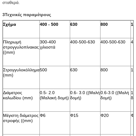
σταθερά.
3Τεχνικές παραμέτρους
Σχήμα
400 - 500
630
800
10
Πληρωμή
300-400
400-500-630
400-500-630
40
στρογγυλοπίνακας
χιλιοστά
((mm)
Στρογγυλοκόλλημα
500
630
800
10
(mm)
Διάμετρος
0.5- 2.0
0.6- 3.0 ((Μαλή
0.6-3.0 ((Μαλή
1.
καλωδίου (mm)
(Μαλακή δομή)
δομή)
δομή)
δο
Μέγιστη διάμετρος
Φ6
Φ15
Φ20
Φ
στροφής ((mm)