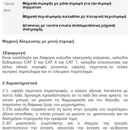
Μηχανή στροφής με μόνο στροφή για την στροφή
Υψηλό
συρμάτων
φως:
,
Μηχανή περιστροφής καλωδίου με πλευρική περιστροφή
,
Δένοντας με ταινία ενιαία συσσωρεύοντας μηχανή
συστροφής
Μηχανή δέσμευσης με μονή στροφή
1Εφαρμογή
Είναι κατάλληλο για διάφορα καλώδια ηλεκτρικής ενέργειας, καλώδια
δεδομένων CAT 5 και CAT 6 και CAT 7, καλώδια επικοινωνίας και
άλλες ειδικές στροφές χύτευσης υψηλής ταχύτητας.το τελικό
κεντρικό περιτύλιγμα και το πλευρικό περιτύλιγμα.
2.
Χαρακτηριστικά
2.1. υψηλή ταχύτητα περιστροφής, ο κύριος άξονας λιπαίνεται με
λεπτό λάδι, δροσερή προειδοποίηση αν το λάδι δεν είναι αρκετό, το
οποίο μπορεί να μειώσει τη θερμοκρασία και τον θόρυβο, να
παρατείνει τη διάρκεια ζωής του μηχανήματος.
2.2Το καλώδιο πηγαίνει από τη ζώνη στην τροχαία του κυριότερου
άξονα απευθείας, η οποία μπορεί να μειώσει τις γρατσουνιές και να
διατηρήσει στρογγυλή την εγκάρσια τομή.
2.3Ο μαγνητικός συμπλέκτης και ο έλεγχος της τροχιάς
αναπτύσσουν την ένταση, κάνοντας την ένταση να αυξάνεται