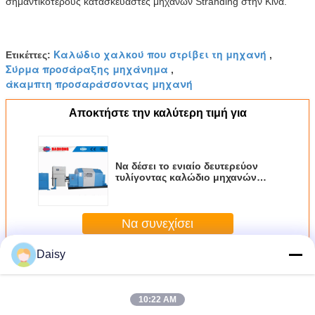
σημαντικότερους κατασκευαστές μηχανών Stranding στην Κίνα.
Καλώδιο χαλκού που στρίβει τη μηχανή
Ετικέττες:
,
Σύρμα προσάραξης μηχάνημα
,
άκαμπτη προσαράσσοντας μηχανή
Αποκτήστε την καλύτερη τιμή για
Να δέσει το ενιαίο δευτερεύον
τυλίγοντας καλώδιο μηχανών
συστροφής με ταινία
συσσωρεύοντας που στρίβει τη
μηχανή
Να συνεχίσει
Daisy
Περισσότεροι
Ενιαία συσσωρεύοντας μηχανή συστροφής
10:22 AM