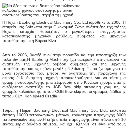
Η Hejian Baohong Electrical Machinery Co., Ltd ιδρύθηκε το 2006. Η
εταιρεία μας βρίσκεται στην Οικονομική Ζώνη Ανάπτυξης της πόλης
Hejian, επαρχία Hebei,ήταν ο μεγαλύτερος επαγγελματίας
κατασκευαστής μηχανών ράβδους σύρματος και μηχανών
τοποθέτησης στη Βόρεια Κίνα.
Από το 2006, βασιζόμενοι στην φροντίδα και την υποστήριξη των
πελατών μας,Η Baohong Machinery έχει αφιερωθεί στην έρευνα και
ανάπτυξη της μηχανής ράβδου σύρματος και της μηχανής
τοποθέτησης και έχει κάνει μεγάλη βελτίωση. Τώρα έχουμε γίνει το
μόνο εργοστάσιο που μπορεί να αναπτύξει την παραγωγή της
σειράς JLK άκαμπτη μηχανή παρακολούθησης για να είναι μια
γραμμή συναρμολόγησης επεξεργασία στην Κίνα,και έχουμε επίσης
ανεξάρτητα αναπτύξει το JGB Bow skip stranding γραμμές, οι
γραμμές καλωδίωσης τύπου CGB Bow skip και οι γραμμές διάθεσης
τύπου CLY High speed Cradle.
Τώρα, η Hejian Baohong Electrical Machinery Co., Ltd., καλύπτει
έκταση 10000 τετραγωνικών μέτρων, εργαστήριο παραγωγής 8000
τετραγωνικών μέτρων.Η ετήσια αξία παραγωγής είναι πάνω από 10
εκατομμύρια δολάρια σήμερα., και έχει εξελιχθεί σε έναν από τους