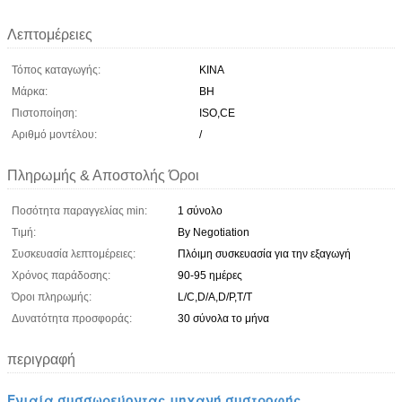
Λεπτομέρειες
Τόπος καταγωγής:
ΚΙΝΑ
Μάρκα:
BH
Πιστοποίηση:
ISO,CE
Αριθμό μοντέλου:
/
Πληρωμής & Αποστολής Όροι
Ποσότητα παραγγελίας min:
1 σύνολο
Τιμή:
By Negotiation
Συσκευασία λεπτομέρειες:
Πλόιμη συσκευασία για την εξαγωγή
Χρόνος παράδοσης:
90-95 ημέρες
Όροι πληρωμής:
L/C,D/A,D/P,T/T
Δυνατότητα προσφοράς:
30 σύνολα το μήνα
περιγραφή
Ενιαία συσσωρεύοντας μηχανή συστροφής