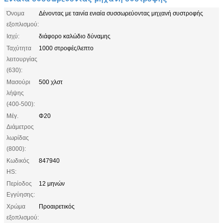
Όνομα
Δένοντας με ταινία ενιαία συσσωρεύοντας μηχανή συστροφής
εξοπλισμού:
Ισχύ:
διάφορο καλώδιο δύναμης
Ταχύτητα
1000 στροφές/λεπτο
λειτουργίας
(630):
Μασούρι
500 χλστ
λήψης
(400-500):
Μέγ.
Φ20
Διάμετρος
λωρίδας
(8000):
Κωδικός
847940
HS:
Περίοδος
12 μηνών
Εγγύησης:
Χρώμα
Προαιρετικός
εξοπλισμού: