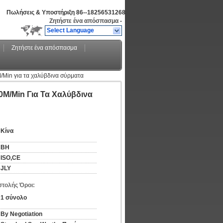
Πωλήσεις & Υποστήριξη
86--18256531268
Ζητήστε ένα απόσπασμα
-
Select Language
Ζητήστε ένα απόσπασμα
Min για τα χαλύβδινα σύρματα
M/Min Για Τα Χαλύβδινα
Κίνα
BH
ISO,CE
JLY
τολής Όροι:
1 σύνολο
By Negotiation