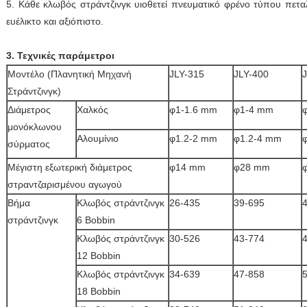
5. Κάθε κλωβός στράντζινγκ υιοθετεί πνευματικό φρένο τύπου πετα
ευέλικτο και αξιόπιστο.
3. Τεχνικές παράμετροι
Μοντέλο (Πλανητική Μηχανή
JLY-315
JLY-400
Στράντζινγκ)
Διάμετρος
Χαλκός
φ1-1.6 mm
φ1-4 mm
μονόκλωνου
Αλουμίνιο
φ1.2-2 mm
φ1.2-4 mm
σύρματος
Μέγιστη εξωτερική διάμετρος
φ14 mm
φ28 mm
στραντζαρισμένου αγωγού
Βήμα
Κλωβός στράντζινγκ
26-435
39-695
στράντζινγκ
6 Bobbin
Κλωβός στράντζινγκ
30-526
43-774
12 Bobbin
Κλωβός στράντζινγκ
34-639
47-858
18 Bobbin