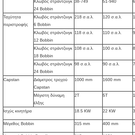
Κλωβός στράντζινγκ
38-749
51-940
24 Bobbin
Ταχύτητα
Κλωβός στράντζινγκ
218 σ.α.λ.
120 σ.α.λ.
1
περιστροφής
6 Bobbin
Κλωβός στράντζινγκ
118 σ.α.λ.
110 σ.α.λ.
9
12 Bobbin
Κλωβός στράντζινγκ
108 σ.α.λ.
100 σ.α.λ.
8
18 Bobbin
Κλωβός στράντζινγκ
98 σ.α.λ.
90 σ.α.λ.
7
24 Bobbin
Capstan
Διάμετρος τροχού
1000 mm
1600 mm
Capstan
Μέγιστη δύναμη
2T
5T
έλξης
Ισχύς κινητήρα
18.5 KW
22 KW
Μέγεθος Bobbin
315 mm
400 mm