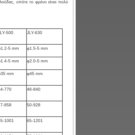
λούδας, οπότε το φρένο είναι πολύ
JLY-500
JLY-630
φ1.2-5 mm
φ1.5-5 mm
φ1.4-5 mm
φ2.0-5 mm
φ35 mm
φ45 mm
44-770
48-840
47-858
50-928
55-1001
65-1201