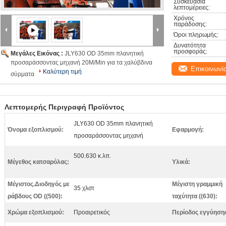
Συσκευασία 
λεπτομέρειες:
Χρόνος 
παράδοσης:
Όροι πληρωμής:
Δυνατότητα 
προσφοράς:
Μεγάλες Εικόνας :
JLY630 OD 35mm πλανητική
προσαράσσοντας μηχανή 20M/Min για τα χαλύβδινα
Επικοινωνί
Καλύτερη τιμή
σύρματα
Λεπτομερής Περιγραφή Προϊόντος
JLY630 OD 35mm πλανητική
Όνομα εξοπλισμού:
Εφαρμογή:
προσαράσσοντας μηχανή
500.630 κ.λπ.
Μέγεθος κατσαρόλας:
Υλικά:
Μέγιστος.Διοδηγός με
Μέγιστη γραμμική
35 χλστ
ράβδους OD ((500):
ταχύτητα ((630):
Χρώμα εξοπλισμού:
Προαιρετικός
Περίοδος εγγύηση