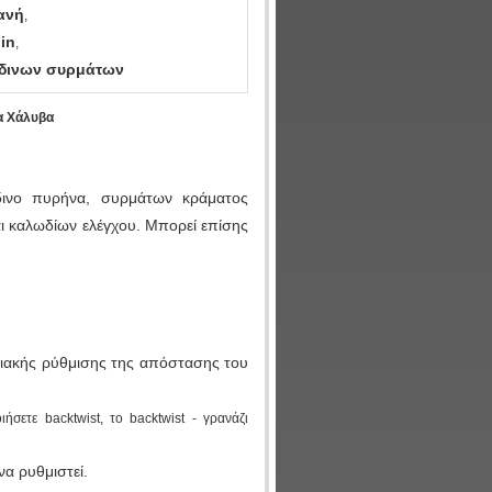
ανή
,
in
,
δινων συρμάτων
α Χάλυβα
βδινο πυρήνα, συρμάτων κράματος
ι καλωδίων ελέγχου. Μπορεί επίσης
ιακής ρύθμισης της απόστασης του 
σετε backtwist, το backtwist - γρανάζι
να ρυθμιστεί.