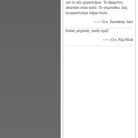
για το νέο εργαστήριο. Το άκαμπτο
strander είναι καλό. Το συμπαθώ. Σας
ευχαριστούμε πάρα πολύ.
—— Ο κ. Sandeep Jain
Καλές μηχανές, καλή τιμή!
—— Ο κ. Raj Afzal