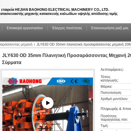
 εταιρεία HEJIAN BAOHONG ELECTRICAL MACHINERY CO., LTD.
ατασκευαστής μηχανής κατασκευής καλωδίων υψηλής απόδοσης-τιμής
Επισκεψή εργοστασίου
Έλεγχος ποιότητας
Επικοινωνήστε μαζί μας
σαράσσοντας μηχανή
JLY630 OD 35mm πλανητική προσαράσσοντας μηχανή 20M/
JLY630 OD 35mm Πλανητική Προσαράσσοντας Μηχανή 20
Σύρματα
Λεπτομέρειες:
Τόπος 
καταγωγής:
Μάρκα:
Πιστοποίηση:
Αριθμό μοντέλου:
Πληρωμής & Αποσ
Ποσότητα 
παραγγελίας min:
Τιμή: