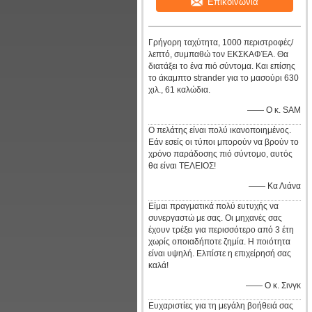
Επικοινωνία
Γρήγορη ταχύτητα, 1000 περιστροφές/
λεπτό, συμπαθώ τον ΕΚΣΚΑΦΈΑ. Θα
διατάξει το ένα πιό σύντομα. Και επίσης
το άκαμπτο strander για το μασούρι 630
χιλ., 61 καλώδια.
—— Ο κ. SAM
Ο πελάτης είναι πολύ ικανοποιημένος.
Εάν εσείς οι τύποι μπορούν να βρούν το
χρόνο παράδοσης πιό σύντομο, αυτός
θα είναι ΤΕΛΕΙΟΣ!
—— Κα Λιάνα
Είμαι πραγματικά πολύ ευτυχής να
συνεργαστώ με σας. Οι μηχανές σας
έχουν τρέξει για περισσότερο από 3 έτη
χωρίς οποιαδήποτε ζημία. Η ποιότητα
είναι υψηλή. Ελπίστε η επιχείρησή σας
καλά!
—— Ο κ. Σινγκ
Ευχαριστίες για τη μεγάλη βοήθειά σας