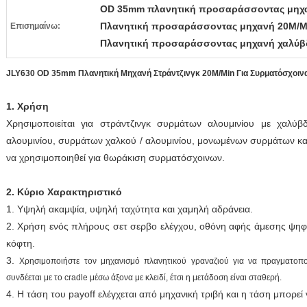
OD 35mm πλανητική προσαράσσοντας μηχ
Πλανητική προσαράσσοντας μηχανή 20M/M
Επισημαίνω:
Πλανητική προσαράσσοντας μηχανή χαλύβ
JLY630 OD 35mm Πλανητική Μηχανή Στράντζινγκ 20M/Min Για Συρματόσχοιν
1. Χρήση
Χρησιμοποιείται για στράντζινγκ συρμάτων αλουμινίου με χαλύ
αλουμινίου, συρμάτων χαλκού / αλουμινίου, μονωμένων συρμάτων κα
να χρησιμοποιηθεί για θωράκιση συρματόσχοινων.
2. Κύριο Χαρακτηριστικό
1. Υψηλή ακαμψία, υψηλή ταχύτητα και χαμηλή αδράνεια.
2.
Χρήση ενός πλήρους σετ σερβο ελέγχου, οθόνη αφής άμεσης ψηφ
κόφτη.
3.
Χρησιμοποιήστε τον μηχανισμό πλανητικού γραναζιού για να πραγματοποιή
συνδέεται με το cradle μέσω άξονα με κλειδί, έτσι η μετάδοση είναι σταθερή.
4. Η τάση του payoff ελέγχεται από μηχανική τριβή και η τάση μπορεί 