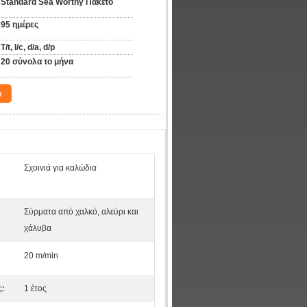
Standard Sea Worthy Πακέτο
95 ημέρες
T/t, l/c, d/a, d/p
20 σύνολα το μήνα
α
Σχοινιά για καλώδια
Σύρματα από χαλκό, αλεύρι και
χάλυβα
20 m/min
ς:
1 έτος