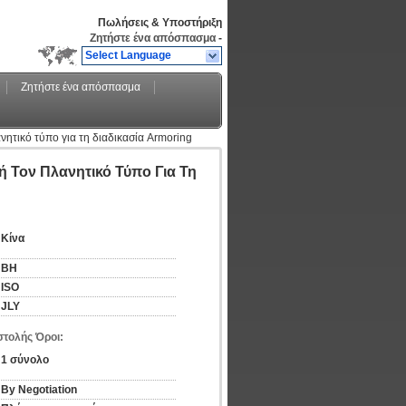
Πωλήσεις & Υποστήριξη
Ζητήστε ένα απόσπασμα
-
Select Language
Ζητήστε ένα απόσπασμα
ητικό τύπο για τη διαδικασία Armoring
 Τον Πλανητικό Τύπο Για Τη
Κίνα
BH
ISO
JLY
τολής Όροι:
1 σύνολο
By Negotiation