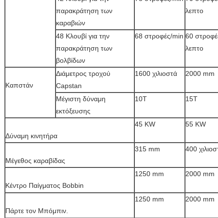
παρακράτηση των
λεπτο
καραβιών
48 Κλουβί για την
68 στροφές/min
60 στροφέ
παρακράτηση των
λεπτο
βολβίδων
Διάμετρος τροχού
1600 χιλιοστά
2000 mm
Καπστάν
Capstan
Μέγιστη δύναμη
10Τ
15Τ
εκτόξευσης
45 KW
55 KW
Δύναμη κινητήρα
315 mm
400 χιλιοσ
Μέγεθος καραβίδας
1250 mm
2000 mm
Κέντρο Παίγματος Bobbin
1250 mm
2000 mm
Πάρτε τον Μπόμπιν.