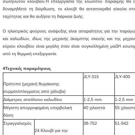
σωληνωτού κλουβιού.Η επεξεργασία της κλωσσού παρακμής θα οδη
δύναμηΜετά τη διόρθωση, το κλουβί θα ανταποκριθεί εύκολα στι
ταχύτητας και θα αυξήσει τη διάρκεια ζωής.
Ο ηλεκτρικός φούρνος ανάψυξης είναι απαραίτητος για την παρα
και καλωδίων, ιδίως της μηχανής άκαμπτης σκευής και της μηχα
κύριου κλουβίου είναι μεγάλη όταν είναι συγκολλημένη μαζίΗ εσωτε
από τη θερμική επεξεργασία.
4Τεχνικές παραμέτρους
JLY-315
JLY-400
Πρότυπο (μηχανή θωράκισης
συρματόπλεγματος από χάλυβα)
Διάμετρος ατσάλινου καλωδίου
1-2,5 mm
1-2,5 mm
Μέγιστη απορροφημένη υπερβολική
40 χιλιοστά
55 χιλιοστ
δόση
Στραγγαλισμός
38-752
51-942
24 Κλουβί για την