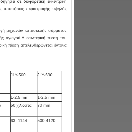
γήσει σε διαφορετική εκκεντρική
ς απαιτήσεις περιστροφής υψηλής
γωγή μηχανών κατασκευής σύρματος
νής αγωγού.Η εσωτερική πίεση του
ρική πίεση απελευθερώνεται έντονα
JLY-500
JLY-630
1-2,5 mm
1-2,5 mm
ά
60 χιλιοστά
70 mm
63- 1144
500-4120