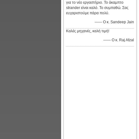
για το νέο εργαστήριο. Το άκαμπτο
strander είναι καλό. Το συμπαθώ. Σας
ευχαριστούμε πάρα πολύ.
—— Ο κ. Sandeep Jain
Καλές μηχανές, καλή τιμή!
—— Ο κ. Raj Afzal