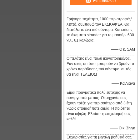
Επικοινωνία
Γρήγορη ταχύτητα, 1000 περιστροφές/
λεπτό, συμπαθώ τον ΕΚΣΚΑΦΈΑ. Θα
διατάξει το ένα πιό σύντομα. Και επίσης
το άκαμπτο strander για το μασούρι 630
χιλ., 61 καλώδια.
—— Ο κ. SAM
Ο πελάτης είναι πολύ ικανοποιημένος.
Εάν εσείς οι τύποι μπορούν να βρούν το
χρόνο παράδοσης πιό σύντομο, αυτός
θα είναι ΤΕΛΕΙΟΣ!
—— Κα Λιάνα
Είμαι πραγματικά πολύ ευτυχής να
συνεργαστώ με σας. Οι μηχανές σας
έχουν τρέξει για περισσότερο από 3 έτη
χωρίς οποιαδήποτε ζημία. Η ποιότητα
είναι υψηλή. Ελπίστε η επιχείρησή σας
καλά!
—— Ο κ. Σινγκ
Ευχαριστίες για τη μεγάλη βοήθειά σας