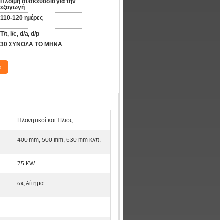
Πλόιμη συσκευασία για την 
εξαγωγή
110-120 ημέρες
T/t, l/c, d/a, d/p
30 ΣΥΝΟΛΑ ΤΟ ΜΗΝΑ
α
Πλανητικοί και Ήλιος
400 mm, 500 mm, 630 mm κλπ.
75 KW
ως Αίτημα