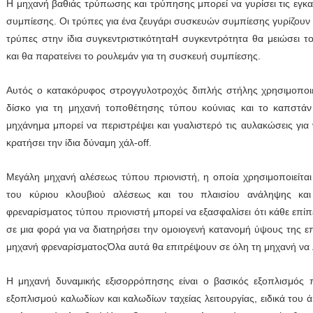
Η μηχανή βαθιάς τρύπωσης και τρύπησης μπορεί να γυρίσει τις εγκα
συμπίεσης. Οι τρύπες για ένα ζευγάρι συσκευών συμπίεσης γυρίζουν σ
τρύπες στην ίδια συγκεντριστικότηταΗ συγκεντρότητα θα μειώσει 
και θα παρατείνει το ρουλεμάν για τη συσκευή συμπίεσης.
Αυτός ο κατακόρυφος στρογγυλοτροχός διπλής στήλης χρησιμοποιεί
δίσκο για τη μηχανή τοποθέτησης τύπου κούνιας και το καπστάν
μηχάνημα μπορεί να περιστρέψει και γυαλιστερό τις αυλακώσεις για
κρατήσει την ίδια δύναμη χάλ-off.
Μεγάλη μηχανή αλέσεως τύπου πριονιστή, η οποία χρησιμοποιείται 
του κύριου κλουβιού αλέσεως και του πλαισίου ανάληψης κα
φρεναρίσματος τύπου πριονιστή μπορεί να εξασφαλίσει ότι κάθε επίπε
σε μια φορά για να διατηρήσει την ομοιογενή κατανομή ύψους της ε
μηχανή φρεναρίσματοςΌλα αυτά θα επιτρέψουν σε όλη τη μηχανή να λ
Η μηχανή δυναμικής εξισορρόπησης είναι ο βασικός εξοπλισμός
εξοπλισμού καλωδίων και καλωδίων ταχείας λειτουργίας, ειδικά του 