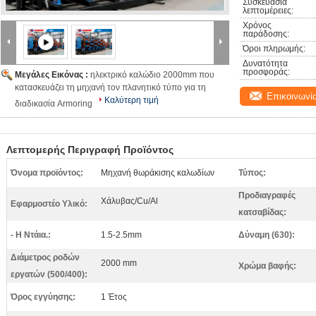
Συσκευασία 
λεπτομέρειες:
Χρόνος 
παράδοσης:
Όροι πληρωμής:
Δυνατότητα 
προσφοράς:
Μεγάλες Εικόνας :
ηλεκτρικό καλώδιο 2000mm που
κατασκευάζει τη μηχανή τον πλανητικό τύπο για τη
Επικοινωνί
Καλύτερη τιμή
διαδικασία Armoring
Λεπτομερής Περιγραφή Προϊόντος
Όνομα προϊόντος:
Μηχανή θωράκισης καλωδίων
Τύπος:
Προδιαγραφές
Χάλυβας/Cu/Al
Εφαρμοστέο Υλικό:
κατσαβίδας:
- Η Ντάια.:
1.5-2.5mm
Δύναμη (630):
Διάμετρος ροδών
2000 mm
Χρώμα βαφής:
εργατών (500/400):
Όρος εγγύησης:
1 Έτος