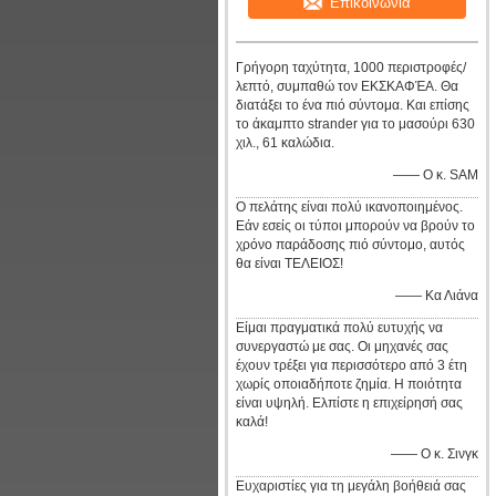
Επικοινωνία
Γρήγορη ταχύτητα, 1000 περιστροφές/
λεπτό, συμπαθώ τον ΕΚΣΚΑΦΈΑ. Θα
διατάξει το ένα πιό σύντομα. Και επίσης
το άκαμπτο strander για το μασούρι 630
χιλ., 61 καλώδια.
—— Ο κ. SAM
Ο πελάτης είναι πολύ ικανοποιημένος.
Εάν εσείς οι τύποι μπορούν να βρούν το
χρόνο παράδοσης πιό σύντομο, αυτός
θα είναι ΤΕΛΕΙΟΣ!
—— Κα Λιάνα
Είμαι πραγματικά πολύ ευτυχής να
συνεργαστώ με σας. Οι μηχανές σας
έχουν τρέξει για περισσότερο από 3 έτη
χωρίς οποιαδήποτε ζημία. Η ποιότητα
είναι υψηλή. Ελπίστε η επιχείρησή σας
καλά!
—— Ο κ. Σινγκ
Ευχαριστίες για τη μεγάλη βοήθειά σας