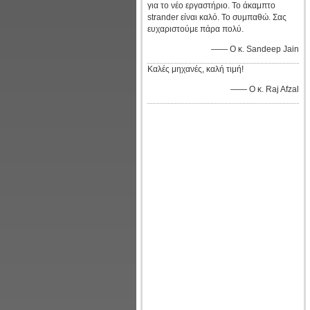
για το νέο εργαστήριο. Το άκαμπτο
strander είναι καλό. Το συμπαθώ. Σας
ευχαριστούμε πάρα πολύ.
—— Ο κ. Sandeep Jain
Καλές μηχανές, καλή τιμή!
—— Ο κ. Raj Afzal