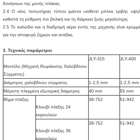
δονήσεων της μονής πλάκας.
2.4 Ο νέος τεντωτήρας τύπου ιμάντα υιοθετεί μπλοκ τριβής υψη
καθιστά τη ρύθμιση πιο βολική και τη διάρκεια ζωής μεγαλύτερη.
2.5 Το καλώδιο και η διαδρομή αέρα εντός της μηχανής είναι κρυ
για την αποφυγή ζημιών και αταξίας.
3. Τεχνικές παράμετροι
JLY-315
JLY-400
Μοντέλο (Μηχανή Θωράκισης Χαλύβδινου
Σύρματος)
Διάμετρος χαλύβδινου σύρματος
1-2,5 mm
1-2,5 mm
Μέγιστη πλεγμένη εξωτερική διάμετρος
40 mm
55 mm
Βήμα πλέξης
38-752
51-942
Κλουβί πλέξης 24
καρουλιών
38-752
51-942
Κλουβί πλέξης 36
καρουλιών