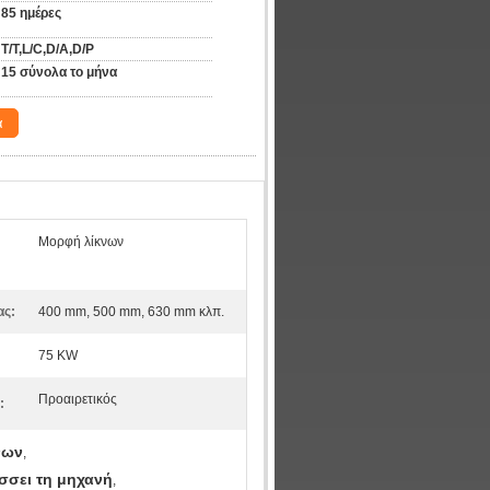
85 ημέρες
T/T,L/C,D/A,D/P
15 σύνολα το μήνα
α
Μορφή λίκνων
ας:
400 mm, 500 mm, 630 mm κλπ.
75 KW
Προαιρετικός
:
νων
,
σει τη μηχανή
,