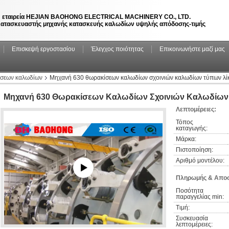
 εταιρεία HEJIAN BAOHONG ELECTRICAL MACHINERY CO., LTD.
ατασκευαστής μηχανής κατασκευής καλωδίων υψηλής απόδοσης-τιμής
Επισκεψή εργοστασίου
Έλεγχος ποιότητας
Επικοινωνήστε μαζί μας
σεων καλωδίων
Μηχανή 630 θωρακίσεων καλωδίων σχοινιών καλωδίων τύπων λί
Μηχανή 630 Θωρακίσεων Καλωδίων Σχοινιών Καλωδίων
Λεπτομέρειες:
Τόπος 
καταγωγής:
Μάρκα:
Πιστοποίηση:
Αριθμό μοντέλου:
Πληρωμής & Αποσ
Ποσότητα 
παραγγελίας min:
Τιμή:
Συσκευασία 
λεπτομέρειες: