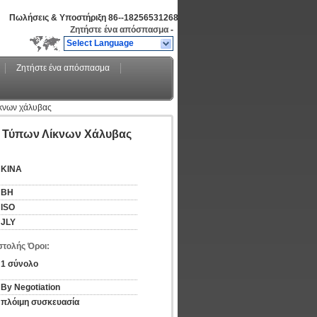
Πωλήσεις & Υποστήριξη
86--18256531268
Ζητήστε ένα απόσπασμα
-
Select Language
Ζητήστε ένα απόσπασμα
κνων χάλυβας
 Τύπων Λίκνων Χάλυβας
ΚΙΝΑ
BH
ISO
JLY
τολής Όροι:
1 σύνολο
By Negotiation
πλόιμη συσκευασία