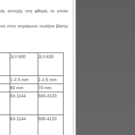
λής αντοχής στη φθορά, το οποίο
μμένα στον τετράγωνο σωλήνα βάσης
JLY-500
JLY-630
1-2,5 mm
1-2,5 mm
60 mm
70 mm
63-1144
500-4120
63-1144
500-4120