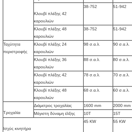
38-752
51-942
Κλουβί πλέξης 42
καρουλιών
Κλουβί πλέξης 48
38-752
51-942
καρουλιών
Ταχύτητα
Κλουβί πλέξης 24
98 σ.α.λ.
90 σ.α.λ.
περιστροφής
καρουλιών
Κλουβί πλέξης 36
88 σ.α.λ.
80 σ.α.λ.
καρουλιών
Κλουβί πλέξης 42
78 σ.α.λ.
70 σ.α.λ.
καρουλιών
Κλουβί πλέξης 48
68 σ.α.λ.
60 σ.α.λ.
καρουλιών
Διάμετρος τροχαλίας
1600 mm
2000 mm
Τροχαλία
Μέγιστη δύναμη έλξης
10T
15T
45 KW
55 KW
Ισχύς κινητήρα