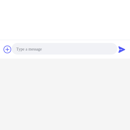
Ζητήστε ένα
Να στείλετε
μήνυμα
απόσπασμα
μηχανή θωρακίσεων ταινιών χάλυβα
Ετικέττες:
,
Photo
αυτοματοποιημένη ταινία που βάζει τη μηχανή
,
μηχανή θωρακίσεων χαλύβδινων συρμάτων
Video Call
Αποκτήστε την καλύτερη τιμή για
Audio Call
Πολυσύνθετο θωρακισμένο