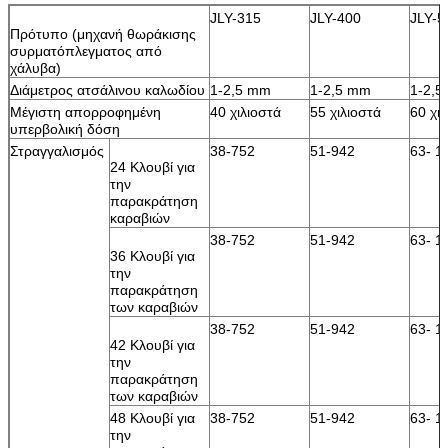
JLY-315
JLY-400
JLY-5
Πρότυπο (μηχανή θωράκισης
συρματόπλεγματος από
χάλυβα)
Διάμετρος ατσάλινου καλωδίου
1-2,5 mm
1-2,5 mm
1-2,
Μέγιστη απορροφημένη
40 χιλιοστά
55 χιλιοστά
60 χι
υπερβολική δόση
Στραγγαλισμός
38-752
51-942
63- 1
24 Κλουβί για
την
παρακράτηση
καραβιών
38-752
51-942
63- 1
36 Κλουβί για
την
παρακράτηση
των καραβιών
38-752
51-942
63- 1
42 Κλουβί για
την
παρακράτηση
των καραβιών
48 Κλουβί για
38-752
51-942
63- 1
την