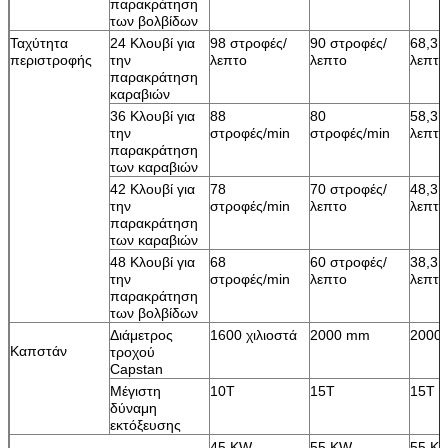
παρακράτηση
των βολβίδων
Ταχύτητα
24 Κλουβί για
98 στροφές/
90 στροφές/
68,3 
περιστροφής
την
λεπτο
λεπτο
λεπτο
παρακράτηση
καραβιών
36 Κλουβί για
88
80
58,3 
την
στροφές/min
στροφές/min
λεπτο
παρακράτηση
των καραβιών
42 Κλουβί για
78
70 στροφές/
48,3 
την
στροφές/min
λεπτο
λεπτο
παρακράτηση
των καραβιών
48 Κλουβί για
68
60 στροφές/
38,3 
την
στροφές/min
λεπτο
λεπτο
παρακράτηση
των βολβίδων
Διάμετρος
1600 χιλιοστά
2000 mm
2000
Καπστάν
τροχού
Capstan
Μέγιστη
10Τ
15Τ
15Τ
δύναμη
εκτόξευσης
45 KW
55 KW
55 K