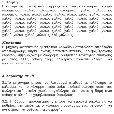
1. Χρήση
Η σωληνωτή μηχανή είναι
Εφαρμόζεται ευρέως σε αλουμίνιο, κράμα 
αλουμινίου, χαλκό, αλουμίνιο, αλουμίνιο, χαλκό, αλουμίνιο, 
αλουμίνιο, χαλκό, χαλκό, χαλκό, χαλκό, χαλκό, χαλκό, χαλκό, χαλκό, 
χαλκό, χαλκό, χαλκό, χαλκό, χαλκό, χαλκό, χαλκό, χαλκό, χαλκό, 
χαλκό, χαλκό, χαλκό, χαλκό, χαλκό, χαλκό, χαλκό, χαλκό, χαλκό, 
χαλκό, χαλκό, χαλκό, χαλκό, χαλκό, χαλκό, χαλκό, χαλκό, χαλκό, 
χαλκό, χαλκό, χαλκό, χαλκό, χαλκό, χαλκό, χαλκό, χαλκό, χαλκό, 
χαλκό, χαλκό, χαλκό, χαλκό, χαλκό, χαλκό, χα
2Συστατικά
Η μηχανή κατασκευής ηλεκτρικού καλωδίου αποτελείται από
Στάδιο 
αποπληρωμής, κύρια μηχανή, λιπαντικό σταθμό, θόλωμα, τροχούς 
capstan, λήψη άξονα με διαδρομή, ρυθμιστής ταχύτητας συνεχούς 
ρεύματος, PLC, οθόνη αφής, ηλεκτρικό ντουλάπι ελέγχου και 
γραφείο χειρισμού.
3. Χαρακτηριστικά
3.1Το μηχάνημα μπορεί να λειτουργεί σταθερά με ολόκληρο το
κάλυμμα, και το κάλυμμα προστασίας υιοθετεί υψηλής ποιότητας
σωλήνα από ατσάλι χωρίς συγκόλληση, έτσι ώστε η δομή είναι
επίσης σταθερή με χαμηλότερους θορύβους.
3.2. Η δύναμη χρονομέτρησης μπορεί να χειριστεί εύκολα για να
ρυθμίσει την ταχύτητα.Το κάλυμμα προστασίας έχει τη σωστή και
αντίστροφη κατεύθυνση περιστροφής.