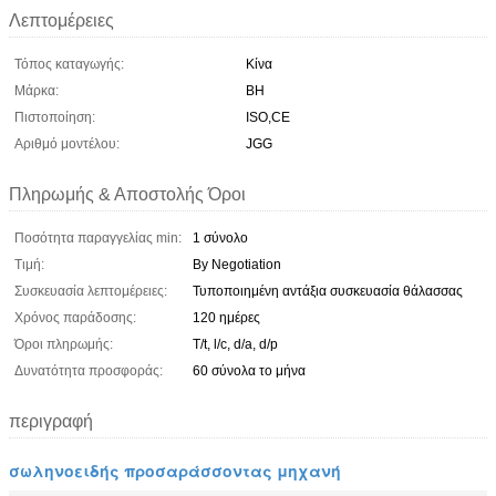
Λεπτομέρειες
Τόπος καταγωγής:
Κίνα
Μάρκα:
BH
Πιστοποίηση:
ISO,CE
Αριθμό μοντέλου:
JGG
Πληρωμής & Αποστολής Όροι
Ποσότητα παραγγελίας min:
1 σύνολο
Τιμή:
By Negotiation
Συσκευασία λεπτομέρειες:
Τυποποιημένη αντάξια συσκευασία θάλασσας
Χρόνος παράδοσης:
120 ημέρες
Όροι πληρωμής:
T/t, l/c, d/a, d/p
Δυνατότητα προσφοράς:
60 σύνολα το μήνα
περιγραφή
σωληνοειδής προσαράσσοντας μηχανή