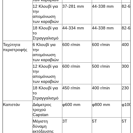
12 Κλουβί για
37-281 mm
44-338 mm
82-6
την
απομόνωση
των καραβιών
18 Κλουβί για
44-334 mm
44-338 mm
82-6
το
Στραγγαλισμό
Ταχύτητα
6 Κλουβί για
600 r/min
600 r/min
400 r
περιστροφής
την
απομόνωση
των καραβιών
12 Κλουβί για
600 r/min
500 r/min
300 r
την
απομόνωση
των καραβιών
18 Κλουβί για
450 r/min
400 r/min
230 r
το
Στραγγαλισμό
Καπστάν
Διάμετρος
φ600 mm
φ800 mm
φ100
τροχού
Capstan
Μέγιστη
3Τ
5Τ
5Τ
δύναμη
εκτόξευσης