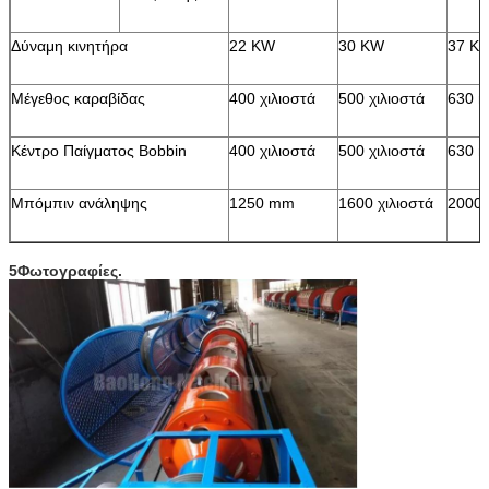
Δύναμη κινητήρα
22 KW
30 KW
37 K
Μέγεθος καραβίδας
400 χιλιοστά
500 χιλιοστά
630 
Κέντρο Παίγματος Bobbin
400 χιλιοστά
500 χιλιοστά
630 
Μπόμπιν ανάληψης
1250 mm
1600 χιλιοστά
2000
5Φωτογραφίες.