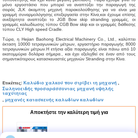
μόνο εργοστάσιο που μπορεί να αναπτύξει την παραγωγή της
σειράς JLK άκαμπτη μηχανή παρακολούθησης για να είναι μια
γραμμή συναρμολόγησης επεξεργασία στην Κίνα,και έχουμε επίσης
ανεξάρτητα αναπτύξει το JGB Bow skip stranding γραμμές, οι
γραμμές καλωδίωσης τύπου CGB Bow skip και οι γραμμές διάθεσης
τύπου CLY High speed Cradle.
Τώρα, η Hejian Baohong Electrical Machinery Co., Ltd., καλύπτει
έκταση 10000 τετραγωνικών μέτρων, εργαστήριο παραγωγής 8000
τετραγωνικών μέτρων.Η ετήσια αξία παραγωγής είναι πάνω από 10
εκατομμύρια δολάρια σήμερα., και έχει εξελιχθεί σε έναν από τους
σημαντικότερους κατασκευαστές μηχανών Stranding στην Κίνα.
Καλώδιο χαλκού που στρίβει τη μηχανή
Ετικέττες:
,
Σωληνοειδής προσαράσσοντας μηχανή υψηλής
ταχύτητας
μηχανές κατασκευής καλωδίων καλωδίων
,
Αποκτήστε την καλύτερη τιμή για
Χαλκού πνευματικό φρένο