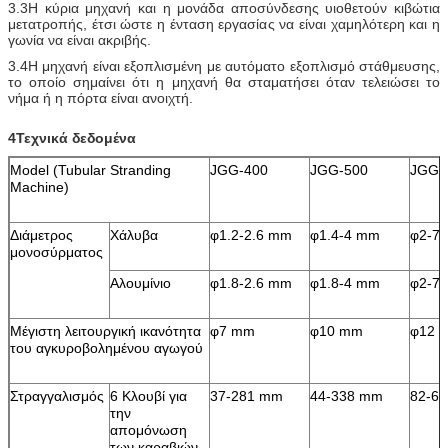
3.3Η κύρια μηχανή και η μονάδα αποσύνδεσης υιοθετούν κιβώτια
μετατροπής, έτσι ώστε η ένταση εργασίας να είναι χαμηλότερη και η
γωνία να είναι ακριβής.
3.4Η μηχανή είναι εξοπλισμένη με αυτόματο εξοπλισμό στάθμευσης,
το οποίο σημαίνει ότι η μηχανή θα σταματήσει όταν τελειώσει το
νήμα ή η πόρτα είναι ανοιχτή.
4Τεχνικά δεδομένα
Model (Tubular Stranding
JGG-400
JGG-500
JGG-
Machine)
Διάμετρος
Χάλυβα
φ1.2-2.6 mm
φ1.4-4 mm
φ2-7
μονοσύρματος
Αλουμίνιο
φ1.8-2.6 mm
φ1.8-4 mm
φ2-7
Μέγιστη λειτουργική ικανότητα
φ7 mm
φ10 mm
φ12 
του αγκυροβολημένου αγωγού
Στραγγαλισμός
6 Κλουβί για
37-281 mm
44-338 mm
82-6
την
απομόνωση
των καραβιών