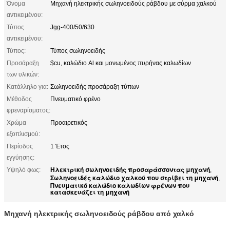
Όνομα
Μηχανή ηλεκτρικής σωληνοειδούς ράβδου με σύρμα χαλκού
αντικειμένου:
Τύπος
Jgg-400/50/630
αντικειμένου:
Τύπος:
Τύπος σωληνοειδής
Προσάραξη
$cu, καλώδιο Al και μονωμένος πυρήνας καλωδίων
των υλικών:
Κατάλληλο για:
Σωληνοειδής προσάραξη τύπων
Μέθοδος
Πνευματικό φρένο
φρεναρίσματος:
Χρώμα
Προαιρετικός
εξοπλισμού:
Περίοδος
1 Έτος
εγγύησης:
Ηλεκτρική σωληνοειδής προσαράσσοντας μηχανή
Υψηλό φως:
,
Σωληνοειδές καλώδιο χαλκού που στρίβει τη μηχανή
,
Πνευματικό καλώδιο καλωδίων φρένων που
κατασκευάζει τη μηχανή
Μηχανή ηλεκτρικής σωληνοειδούς ράβδου από χαλκό