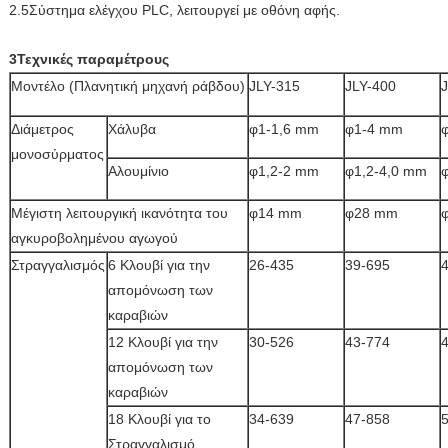
2.5Σύστημα ελέγχου PLC, λειτουργεί με οθόνη αφής.
3Τεχνικές παραμέτρους
Μοντέλο (Πλανητική μηχανή ράβδου)
JLY-315
JLY-400
Διάμετρος
Χάλυβα
φ1-1,6 mm
φ1-4 mm
μονοσύρματος
Αλουμίνιο
φ1,2-2 mm
φ1,2-4,0 mm
Μέγιστη λειτουργική ικανότητα του
φ14 mm
φ28 mm
αγκυροβολημένου αγωγού
Στραγγαλισμός
6 Κλουβί για την
26-435
39-695
απομόνωση των
καραβιών
12 Κλουβί για την
30-526
43-774
απομόνωση των
καραβιών
18 Κλουβί για το
34-639
47-858
Στραγγαλισμό