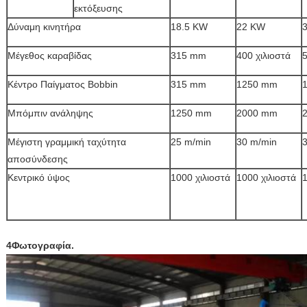
εκτόξευσης
Δύναμη κινητήρα
18.5 KW
22 KW
Μέγεθος καραβίδας
315 mm
400 χιλιοστά
5
Κέντρο Παίγματος Bobbin
315 mm
1250 mm
1
Μπόμπιν ανάληψης
1250 mm
2000 mm
Μέγιστη γραμμική ταχύτητα
25 m/min
30 m/min
αποσύνδεσης
Κεντρικό ύψος
1000 χιλιοστά
1000 χιλιοστά
1
4Φωτογραφία.