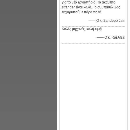
για το νέο εργαστήριο. Το άκαμπτο
strander είναι καλό. Το συμπαθώ. Σας
ευχαριστούμε πάρα πολύ.
—— Ο κ. Sandeep Jain
Καλές μηχανές, καλή τιμή!
—— Ο κ. Raj Afzal