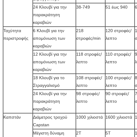
24 Κλουβί για την
38-749
51 έως 940
παρακράτηση
καραβιών
Ταχύτητα
6 Κλουβί για την
218
120 στροφές/
περιστροφής
απομόνωση των
στροφές/min
λεπτο
καραβιών
12 Κλουβί για την
118 στροφές/
110 στροφές/
9
απομόνωση των
λεπτο
λεπτο
καραβιών
18 Κλουβί για το
108 στροφές/
100 στροφές/
Στραγγαλισμό
λεπτο
λεπτο
24 Κλουβί για την
98 στροφές/
90 στροφές/
παρακράτηση
λεπτο
λεπτο
καραβιών
Καπστάν
Διάμετρος τροχού
1000 χιλιοστά
1600 χιλιοστά
1
Capstan
Μέγιστη δύναμη
2Τ
5Τ