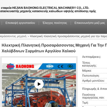
 εταιρεία HEJIAN BAOHONG ELECTRICAL MACHINERY CO., LTD.
ατασκευαστής μηχανής κατασκευής καλωδίων υψηλής απόδοσης-τιμής
Επισκεψή εργοστασίου
Έλεγχος ποιότητας
Επικοινωνήστε μαζί μας
σαράσσοντας μηχανή
Ηλεκτρική πλανητική προσαράσσοντας μηχανή για την πα
Ηλεκτρική Πλανητική Προσαράσσοντας Μηχανή Για Την
Χαλύβδινων Συρμάτων Αργιλίου Χαλκού
Λεπτομέρειες:
Τόπος 
καταγωγής:
Μάρκα:
Πιστοποίηση:
Αριθμό μοντέλου:
Πληρωμής & Αποσ
Ποσότητα 
παραγγελίας min:
Τιμή: