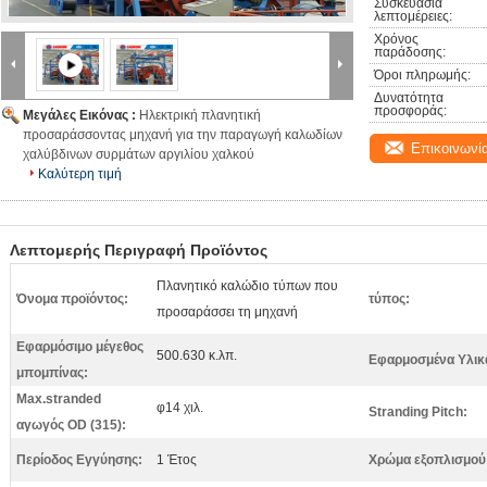
Συσκευασία 
λεπτομέρειες:
Χρόνος 
παράδοσης:
Όροι πληρωμής:
Δυνατότητα 
προσφοράς:
Μεγάλες Εικόνας :
Ηλεκτρική πλανητική
προσαράσσοντας μηχανή για την παραγωγή καλωδίων
Επικοινωνί
χαλύβδινων συρμάτων αργιλίου χαλκού
Καλύτερη τιμή
Λεπτομερής Περιγραφή Προϊόντος
Πλανητικό καλώδιο τύπων που
Όνομα προϊόντος:
τύπος:
προσαράσσει τη μηχανή
Εφαρμόσιμο μέγεθος
500.630 κ.λπ.
Εφαρμοσμένα Υλικ
μπομπίνας:
Max.stranded
φ14 χιλ.
Stranding Pitch:
αγωγός OD (315):
Περίοδος Εγγύησης:
1 Έτος
Χρώμα εξοπλισμού