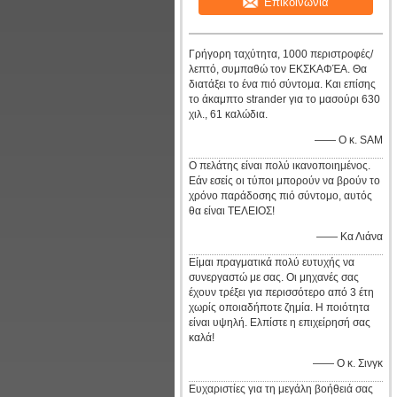
Επικοινωνία
Γρήγορη ταχύτητα, 1000 περιστροφές/
λεπτό, συμπαθώ τον ΕΚΣΚΑΦΈΑ. Θα
διατάξει το ένα πιό σύντομα. Και επίσης
το άκαμπτο strander για το μασούρι 630
χιλ., 61 καλώδια.
—— Ο κ. SAM
Ο πελάτης είναι πολύ ικανοποιημένος.
Εάν εσείς οι τύποι μπορούν να βρούν το
χρόνο παράδοσης πιό σύντομο, αυτός
θα είναι ΤΕΛΕΙΟΣ!
—— Κα Λιάνα
Είμαι πραγματικά πολύ ευτυχής να
συνεργαστώ με σας. Οι μηχανές σας
έχουν τρέξει για περισσότερο από 3 έτη
χωρίς οποιαδήποτε ζημία. Η ποιότητα
είναι υψηλή. Ελπίστε η επιχείρησή σας
καλά!
—— Ο κ. Σινγκ
Ευχαριστίες για τη μεγάλη βοήθειά σας