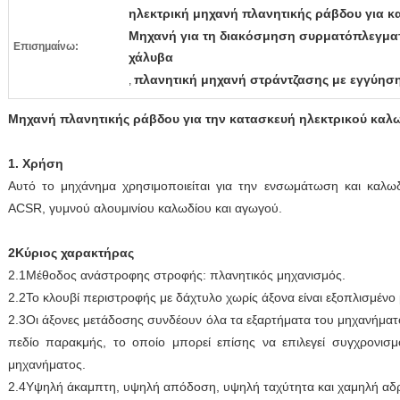
ηλεκτρική μηχανή πλανητικής ράβδου για κ
Μηχανή για τη διακόσμηση συρματόπλεγματ
Επισημαίνω:
χάλυβα
πλανητική μηχανή στράντζασης με εγγύησ
,
Μηχανή πλανητικής ράβδου για την κατασκευή ηλεκτρικού καλ
1. Χρήση
Αυτό το μηχάνημα χρησιμοποιείται για την ενσωμάτωση και καλ
ACSR, γυμνού αλουμινίου καλωδίου και αγωγού.
2Κύριος χαρακτήρας
2.1Μέθοδος ανάστροφης στροφής: πλανητικός μηχανισμός.
2.2Το κλουβί περιστροφής με δάχτυλο χωρίς άξονα είναι εξοπλισμένο 
2.3Οι άξονες μετάδοσης συνδέουν όλα τα εξαρτήματα του μηχανήματο
πεδίο παρακμής, το οποίο μπορεί επίσης να επιλεγεί συγχρονισμ
μηχανήματος.
2.4Υψηλή άκαμπτη, υψηλή απόδοση, υψηλή ταχύτητα και χαμηλή αδρ