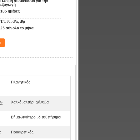
Πλόιμη συσκευασία για την 
εξαγωγή
105 ημέρες
T/t, l/c, d/a, d/p
25 σύνολα το μήνα
α
Πλανητικός
Χαλκό, αλεύρι, χάλυβα
ά:
Βήμα-λιγότεροι, διευθετήσιμοι
:
Προαιρετικός