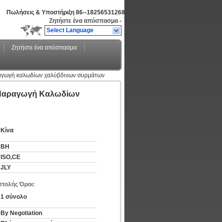
Πωλήσεις & Υποστήριξη
86--18256531268
Ζητήστε ένα απόσπασμα
-
Select Language
Ζητήστε ένα απόσπασμα
ραγωγή καλωδίων χαλύβδινων συρμάτων
 Παραγωγή Καλωδίων
Κίνα
BH
ISO,CE
JLY
τολής Όροι:
1 σύνολο
By Negotiation