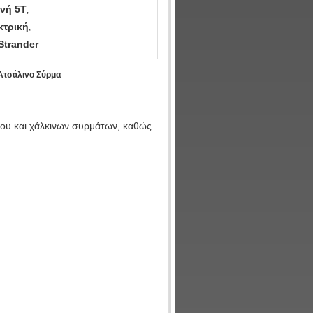
νή 5T
,
κτρική
,
Strander
Ατσάλινο Σύρμα
ίου και χάλκινων συρμάτων, καθώς