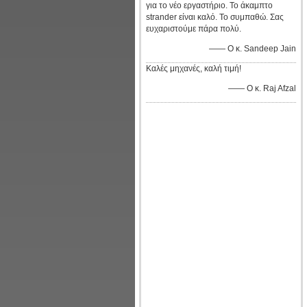
για το νέο εργαστήριο. Το άκαμπτο
strander είναι καλό. Το συμπαθώ. Σας
ευχαριστούμε πάρα πολύ.
—— Ο κ. Sandeep Jain
Καλές μηχανές, καλή τιμή!
—— Ο κ. Raj Afzal