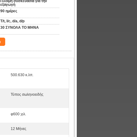
Πλόιμη συσκευασία για την 
εξαγωγή
90 ημέρες
T/t, l/c, d/a, d/p
30 ΣΥΝΟΛΑ ΤΟ ΜΗΝΑ
α
500.630 κ.λπ.
Τύπος σωληνοειδής
φ600 χιλ.
12 Μήνες