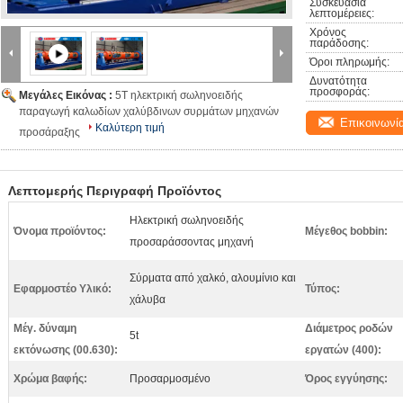
Συσκευασία 
λεπτομέρειες:
Χρόνος 
παράδοσης:
Όροι πληρωμής:
Δυνατότητα 
προσφοράς:
Μεγάλες Εικόνας :
5T ηλεκτρική σωληνοειδής
παραγωγή καλωδίων χαλύβδινων συρμάτων μηχανών
Επικοινωνί
Καλύτερη τιμή
προσάραξης
Λεπτομερής Περιγραφή Προϊόντος
Ηλεκτρική σωληνοειδής
Όνομα προϊόντος:
Μέγεθος bobbin:
προσαράσσοντας μηχανή
Σύρματα από χαλκό, αλουμίνιο και
Εφαρμοστέο Υλικό:
Τύπος:
χάλυβα
Μέγ. δύναμη
Διάμετρος ροδών
5t
εκτόνωσης (00.630):
εργατών (400):
Χρώμα βαφής:
Προσαρμοσμένο
Όρος εγγύησης: