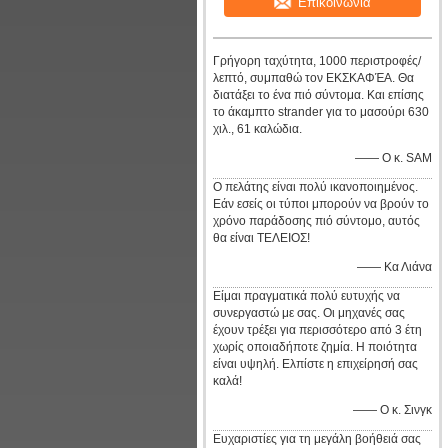
Επικοινωνία
Γρήγορη ταχύτητα, 1000 περιστροφές/
λεπτό, συμπαθώ τον ΕΚΣΚΑΦΈΑ. Θα
διατάξει το ένα πιό σύντομα. Και επίσης
το άκαμπτο strander για το μασούρι 630
χιλ., 61 καλώδια.
—— Ο κ. SAM
Ο πελάτης είναι πολύ ικανοποιημένος.
Εάν εσείς οι τύποι μπορούν να βρούν το
χρόνο παράδοσης πιό σύντομο, αυτός
θα είναι ΤΕΛΕΙΟΣ!
—— Κα Λιάνα
Είμαι πραγματικά πολύ ευτυχής να
συνεργαστώ με σας. Οι μηχανές σας
έχουν τρέξει για περισσότερο από 3 έτη
χωρίς οποιαδήποτε ζημία. Η ποιότητα
είναι υψηλή. Ελπίστε η επιχείρησή σας
καλά!
—— Ο κ. Σινγκ
Ευχαριστίες για τη μεγάλη βοήθειά σας