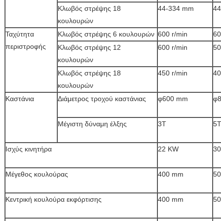
Κλωβός στρέψης 18
44-334 mm
4
κουλουρών
Ταχύτητα
Κλωβός στρέψης 6 κουλουρών
600 r/min
60
περιστροφής
Κλωβός στρέψης 12
600 r/min
50
κουλουρών
Κλωβός στρέψης 18
450 r/min
40
κουλουρών
Καστάνια
Διάμετρος τροχού καστάνιας
φ600 mm
φ
Μέγιστη δύναμη έλξης
3T
5
Ισχύς κινητήρα
22 KW
3
Μέγεθος κουλούρας
400 mm
5
Κεντρική κουλούρα εκφόρτισης
400 mm
5