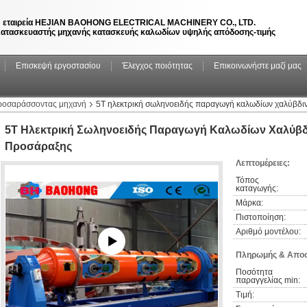
 εταιρεία HEJIAN BAOHONG ELECTRICAL MACHINERY CO., LTD.
ατασκευαστής μηχανής κατασκευής καλωδίων υψηλής απόδοσης-τιμής
Επισκεψή εργοστασίου
Έλεγχος ποιότητας
Επικοινωνήστε μαζί μας
ροσαράσσοντας μηχανή
5T ηλεκτρική σωληνοειδής παραγωγή καλωδίων χαλύβδ
5T Ηλεκτρική Σωληνοειδής Παραγωγή Καλωδίων Χαλύβ
Προσάραξης
Λεπτομέρειες:
Τόπος 
καταγωγής:
Μάρκα:
Πιστοποίηση:
Αριθμό μοντέλου:
Πληρωμής & Αποσ
Ποσότητα 
παραγγελίας min:
Τιμή: