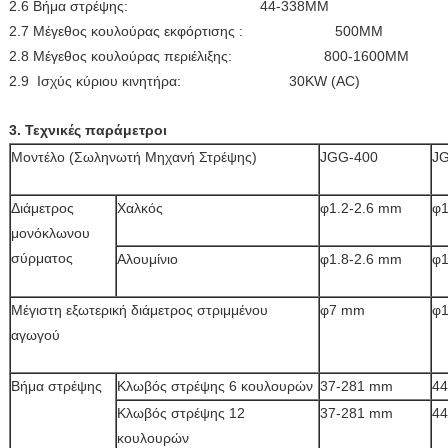
2.6 Βήμα στρέψης: 44-338MM
2.7 Μέγεθος κουλούρας εκφόρτισης : 500MM
2.8 Μέγεθος κουλούρας περιέλιξης: 800-1600MM
2.9 Ισχύς κύριου κινητήρα: 30KW (AC)
3. Τεχνικές παράμετροι
Μοντέλο (Σωληνωτή Μηχανή Στρέψης)
JGG-400
J
Διάμετρος
Χαλκός
φ1.2-2.6 mm
φ1
μονόκλωνου
σύρματος
Αλουμίνιο
φ1.8-2.6 mm
φ1
Μέγιστη εξωτερική διάμετρος στριμμένου
φ7 mm
φ
αγωγού
Βήμα στρέψης
Κλωβός στρέψης 6 κουλουρών
37-281 mm
4
Κλωβός στρέψης 12
37-281 mm
4
κουλουρών