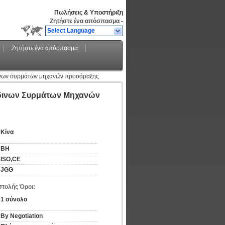
Πωλήσεις & Υποστήριξη
Ζητήστε ένα απόσπασμα
-
Select Language
Ζητήστε ένα απόσπασμα
ινων συρμάτων μηχανών προσάραξης
δινων Συρμάτων Μηχανών
Κίνα
BH
ISO,CE
JGG
τολής Όροι:
1 σύνολο
By Negotiation