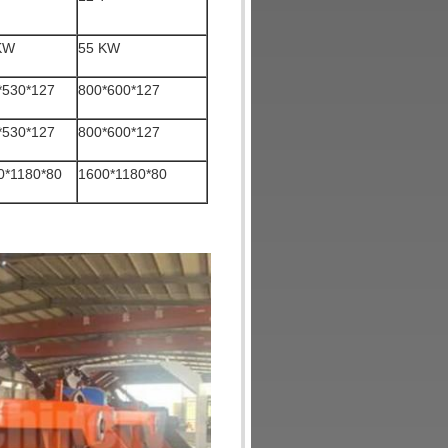
KW
55 KW
*530*127
800*600*127
*530*127
800*600*127
0*1180*80
1600*1180*80