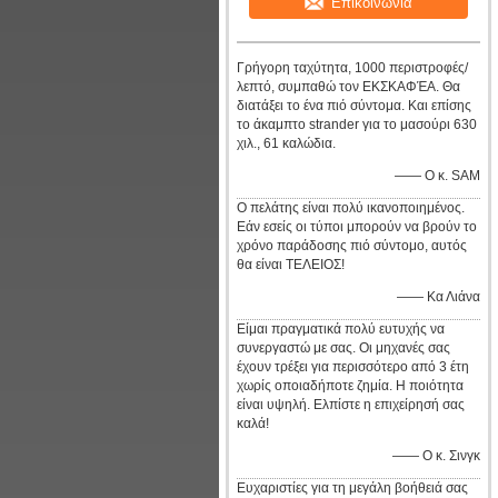
Επικοινωνία
Γρήγορη ταχύτητα, 1000 περιστροφές/
λεπτό, συμπαθώ τον ΕΚΣΚΑΦΈΑ. Θα
διατάξει το ένα πιό σύντομα. Και επίσης
το άκαμπτο strander για το μασούρι 630
χιλ., 61 καλώδια.
—— Ο κ. SAM
Ο πελάτης είναι πολύ ικανοποιημένος.
Εάν εσείς οι τύποι μπορούν να βρούν το
χρόνο παράδοσης πιό σύντομο, αυτός
θα είναι ΤΕΛΕΙΟΣ!
—— Κα Λιάνα
Είμαι πραγματικά πολύ ευτυχής να
συνεργαστώ με σας. Οι μηχανές σας
έχουν τρέξει για περισσότερο από 3 έτη
χωρίς οποιαδήποτε ζημία. Η ποιότητα
είναι υψηλή. Ελπίστε η επιχείρησή σας
καλά!
—— Ο κ. Σινγκ
Ευχαριστίες για τη μεγάλη βοήθειά σας