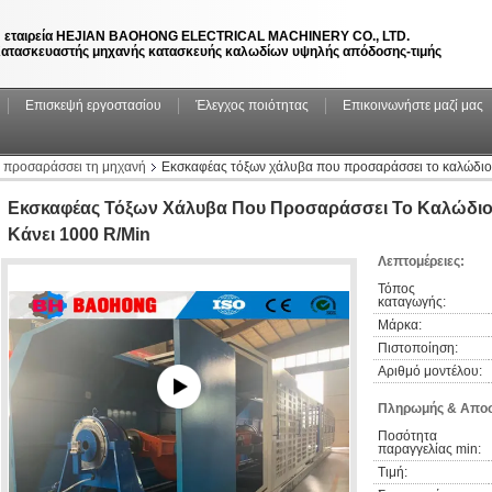
 εταιρεία HEJIAN BAOHONG ELECTRICAL MACHINERY CO., LTD.
ατασκευαστής μηχανής κατασκευής καλωδίων υψηλής απόδοσης-τιμής
Επισκεψή εργοστασίου
Έλεγχος ποιότητας
Επικοινωνήστε μαζί μας
 προσαράσσει τη μηχανή
Εκσκαφέας τόξων χάλυβα που προσαράσσει το καλώδιο
Εκσκαφέας Τόξων Χάλυβα Που Προσαράσσει Το Καλώδι
Κάνει 1000 R/Min
Λεπτομέρειες:
Τόπος 
καταγωγής:
Μάρκα:
Πιστοποίηση:
Αριθμό μοντέλου:
Πληρωμής & Αποσ
Ποσότητα 
παραγγελίας min:
Τιμή: