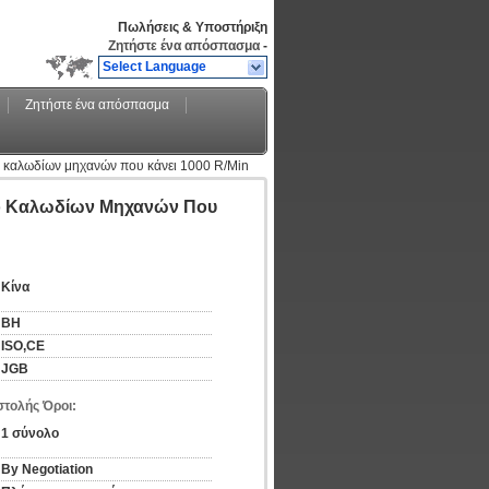
Πωλήσεις & Υποστήριξη
Ζητήστε ένα απόσπασμα
-
Select Language
Ζητήστε ένα απόσπασμα
 καλωδίων μηχανών που κάνει 1000 R/Min
ο Καλωδίων Μηχανών Που
Κίνα
BH
ISO,CE
JGB
τολής Όροι:
1 σύνολο
By Negotiation