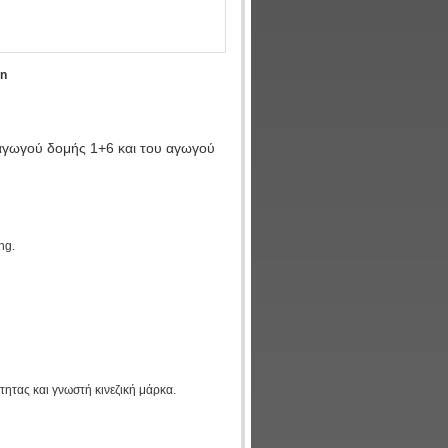
in
αγωγού δομής 1+6 και του αγωγού
ng.
ητας και γνωστή κινεζική μάρκα.