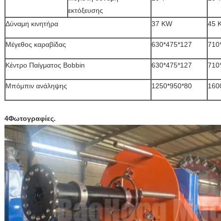
εκτόξευσης
Δύναμη κινητήρα
37 KW
45 
Μέγεθος καραβίδας
630*475*127
710
Κέντρο Παίγματος Bobbin
630*475*127
710
Μπόμπιν ανάληψης
1250*950*80
160
4Φωτογραφίες.