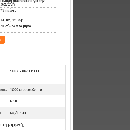
Πλόιμη συσκευασία για την 
εξαγωγή
75 ημέρες
T/t, l/c, d/a, d/p
20 σύνολα το μήνα
α
500 / 630/700/800
φής:
1000 στροφές/λεπτο
NSK
:
ως Αίτημα
 τη μηχανή
,