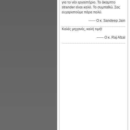
για το νέο εργαστήριο. Το άκαμπτο
strander είναι καλό. Το συμπαθώ. Σας
ευχαριστούμε πάρα πολύ.
—— Ο κ. Sandeep Jain
Καλές μηχανές, καλή τιμή!
—— Ο κ. Raj Afzal