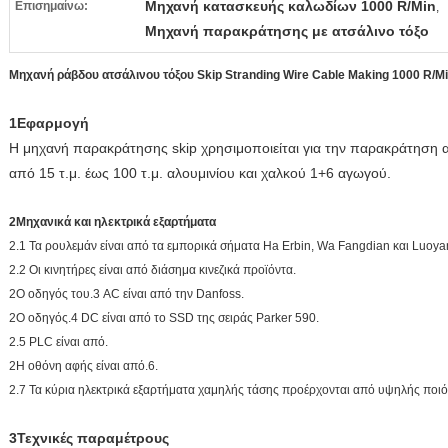
Μηχανή κατασκευής καλωδίων 1000 R/Min
Επισημαίνω:
,
Μηχανή παρακράτησης με ατσάλινο τόξο
Μηχανή ράβδου ατσάλινου τόξου Skip Stranding Wire Cable Making 1000 R/M
1Εφαρμογή
Η μηχανή παρακράτησης skip χρησιμοποιείται για την παρακράτηση 
από 15 τ.μ. έως 100 τ.μ. αλουμινίου και χαλκού 1+6 αγωγού.
2Μηχανικά και ηλεκτρικά εξαρτήματα
2.1 Τα ρουλεμάν είναι από τα εμπορικά σήματα Ha Erbin, Wa Fangdian και Luoya
2.2 Οι κινητήρες είναι από διάσημα κινεζικά προϊόντα.
2Ο οδηγός του.3 AC είναι από την Danfoss.
2Ο οδηγός.4 DC είναι από το SSD της σειράς Parker 590.
2.5 PLC είναι από.
2Η οθόνη αφής είναι από.6.
2.7 Τα κύρια ηλεκτρικά εξαρτήματα χαμηλής τάσης προέρχονται από υψηλής ποιότ
3Τεχνικές παραμέτρους