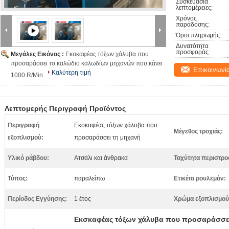
Συσκευασία 
λεπτομέρειες:
Χρόνος 
παράδοσης:
Όροι πληρωμής:
Δυνατότητα 
προσφοράς:
Μεγάλες Εικόνας :
Εκσκαφέας τόξων χάλυβα που
προσαράσσει το καλώδιο καλωδίων μηχανών που κάνει
Επικοινωνί
Καλύτερη τιμή
1000 R/Min
Λεπτομερής Περιγραφή Προϊόντος
Περιγραφή
Εκσκαφέας τόξων χάλυβα που
Μέγεθος τροχιάς:
εξοπλισμού:
προσαράσσει τη μηχανή
Υλικό ράβδου:
Ατσάλι και άνθρακα
Ταχύτητα περιστρο
Τύπος:
παραλείπω
Ετικέτα ρουλεμάν:
Περίοδος Εγγύησης:
1 έτος
Χρώμα εξοπλισμού
Εκσκαφέας τόξων χάλυβα που προσαράσσει