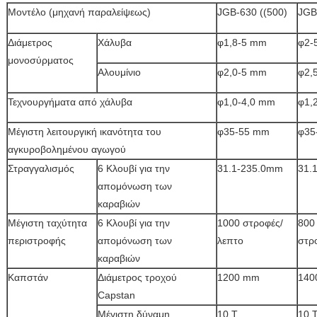
Μοντέλο (μηχανή παραλείψεως)
JGB-630 ((500)
JGB
Διάμετρος
Χάλυβα
φ1,8-5 mm
φ2-
μονοσύρματος
Αλουμίνιο
φ2,0-5 mm
φ2,
Τεχνουργήματα από χάλυβα
φ1,0-4,0 mm
φ1,
Μέγιστη λειτουργική ικανότητα του
φ35-55 mm
φ35
αγκυροβολημένου αγωγού
Στραγγαλισμός
6 Κλουβί για την
31.1-235.0mm
31.
απομόνωση των
καραβιών
Μέγιστη ταχύτητα
6 Κλουβί για την
1000 στροφές/
800
περιστροφής
απομόνωση των
λεπτο
στρ
καραβιών
Καπστάν
Διάμετρος τροχού
1200 mm
1400
Capstan
Μέγιστη δύναμη
10 Τ
10 