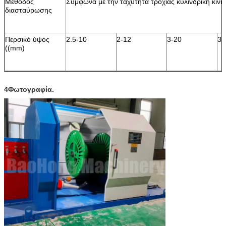
Μέθοδος
Σύμφωνα με την ταχύτητα τροχιάς κυλινδρική κίνη
διασταύρωσης
Περσικό ύψος
2.5-10
2-12
3-20
3-
((mm)
4Φωτογραφία.