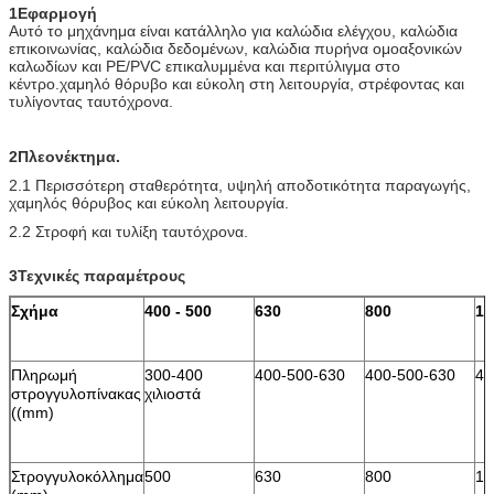
1Εφαρμογή
Αυτό το μηχάνημα είναι κατάλληλο για καλώδια ελέγχου, καλώδια
επικοινωνίας, καλώδια δεδομένων, καλώδια πυρήνα ομοαξονικών
καλωδίων και PE/PVC επικαλυμμένα και περιτύλιγμα στο
κέντρο.χαμηλό θόρυβο και εύκολη στη λειτουργία, στρέφοντας και
τυλίγοντας ταυτόχρονα.
2Πλεονέκτημα.
2.1 Περισσότερη σταθερότητα, υψηλή αποδοτικότητα παραγωγής,
χαμηλός θόρυβος και εύκολη λειτουργία.
2.2 Στροφή και τυλίξη ταυτόχρονα.
3Τεχνικές παραμέτρους
Σχήμα
400 - 500
630
800
10
Πληρωμή
300-400
400-500-630
400-500-630
40
στρογγυλοπίνακας
χιλιοστά
((mm)
Στρογγυλοκόλλημα
500
630
800
10