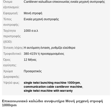
Όνομα
Cantilever καλωδίων επικοινωνίας ενιαία μηχανή συστροφής
εξοπλισμού:
Εφαρμογή:
Μονή στροφή
Τύπος
Ενιαία μηχανή συστροφής
συστροφής:
Ταχύτητα
1000 σ.α.λ
περιστροφής
((630):
Ένταση λήψης:
Η αυτόματη ένταση, ρυθμίζει ελεύθερα
Τροφοδοτικό:
380-415V ή προσαρμοσμένος
Όρος
12 Μήνες
εγγύησης:
Χρώμα
Προαιρετικός
ζωγραφικής:
single twist bunching machine 1000rpm
Υψηλό φως:
,
communication cable cantilever machine
,
single twist machine with warranty
Επικοινωνιακό καλώδιο ανυψωτήρα Μονή μηχανή στροφή
1000rpm