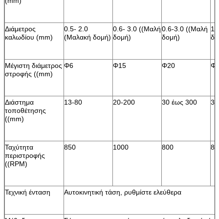
(mm)
Διάμετρος
0.5- 2.0
0.6- 3.0 ((Μαλή
0.6-3.0 ((Μαλή
1.
καλωδίου (mm)
(Μαλακή δομή)
δομή)
δομή)
δο
Μέγιστη διάμετρος
Φ6
Φ15
Φ20
Φ
στροφής ((mm)
Διάστημα
13-80
20-200
30 έως 300
30
τοποθέτησης
((mm)
Ταχύτητα
850
1000
800
80
περιστροφής
((RPM)
Τεχνική ένταση
Αυτοκινητική τάση, ρυθμίστε ελεύθερα