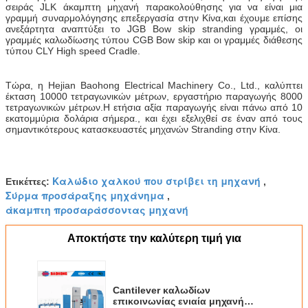
σειράς JLK άκαμπτη μηχανή παρακολούθησης για να είναι μια
γραμμή συναρμολόγησης επεξεργασία στην Κίνα,και έχουμε επίσης
ανεξάρτητα αναπτύξει το JGB Bow skip stranding γραμμές, οι
γραμμές καλωδίωσης τύπου CGB Bow skip και οι γραμμές διάθεσης
τύπου CLY High speed Cradle.
Τώρα, η Hejian Baohong Electrical Machinery Co., Ltd., καλύπτει
έκταση 10000 τετραγωνικών μέτρων, εργαστήριο παραγωγής 8000
τετραγωνικών μέτρων.Η ετήσια αξία παραγωγής είναι πάνω από 10
εκατομμύρια δολάρια σήμερα., και έχει εξελιχθεί σε έναν από τους
σημαντικότερους κατασκευαστές μηχανών Stranding στην Κίνα.
Καλώδιο χαλκού που στρίβει τη μηχανή
Ετικέττες:
,
Σύρμα προσάραξης μηχάνημα
,
άκαμπτη προσαράσσοντας μηχανή
Αποκτήστε την καλύτερη τιμή για
Cantilever καλωδίων
επικοινωνίας ενιαία μηχανή