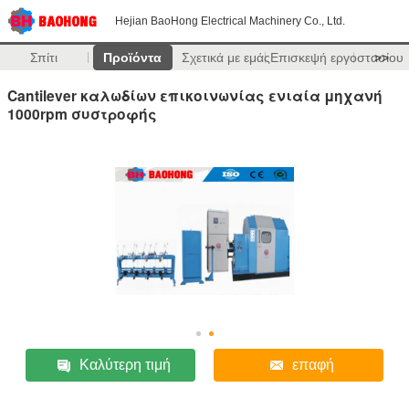
Hejian BaoHong Electrical Machinery Co., Ltd.
Σπίτι
Προϊόντα
Σχετικά με εμάς
Επισκεψή εργοστασίου
>>
Cantilever καλωδίων επικοινωνίας ενιαία μηχανή
1000rpm συστροφής
Καλύτερη τιμή
επαφή