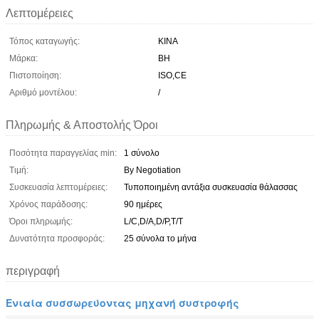
Λεπτομέρειες
Τόπος καταγωγής:
ΚΙΝΑ
Μάρκα:
BH
Πιστοποίηση:
ISO,CE
Αριθμό μοντέλου:
/
Πληρωμής & Αποστολής Όροι
Ποσότητα παραγγελίας min:
1 σύνολο
Τιμή:
By Negotiation
Συσκευασία λεπτομέρειες:
Τυποποιημένη αντάξια συσκευασία θάλασσας
Χρόνος παράδοσης:
90 ημέρες
Όροι πληρωμής:
L/C,D/A,D/P,T/T
Δυνατότητα προσφοράς:
25 σύνολα το μήνα
περιγραφή
Ενιαία συσσωρεύοντας μηχανή συστροφής