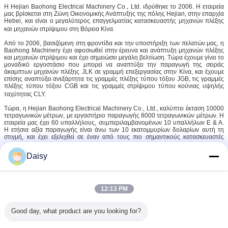
Η Hejian Baohong Electrical Machinery Co., Ltd. ιδρύθηκε το 2006. Η εταιρεία
μας βρίσκεται στη Ζώνη Οικονομικής Ανάπτυξης της πόλης Hejian, στην επαρχία
Hebei, και είναι ο μεγαλύτερος επαγγελματίας κατασκευαστής μηχανών πλέξης
και μηχανών στρίψιμου στη Βόρεια Κίνα.
Από το 2006, βασιζόμενη στη φροντίδα και την υποστήριξη των πελατών μας, η
Baohong Machinery έχει αφοσιωθεί στην έρευνα και ανάπτυξη μηχανών πλέξης
και μηχανών στρίψιμου και έχει σημειώσει μεγάλη βελτίωση. Τώρα έχουμε γίνει το
μοναδικό εργοστάσιο που μπορεί να αναπτύξει την παραγωγή της σειράς
άκαμπτων μηχανών πλέξης JLK σε γραμμή επεξεργασίας στην Κίνα, και έχουμε
επίσης αναπτύξει ανεξάρτητα τις γραμμές πλέξης τύπου τόξου JGB, τις γραμμές
πλέξης τύπου τόξου CGB και τις γραμμές στρίψιμου τύπου κούνιας υψηλής
ταχύτητας CLY.
Τώρα, η Hejian Baohong Electrical Machinery Co., Ltd., καλύπτει έκταση 10000
τετραγωνικών μέτρων, με εργαστήριο παραγωγής 8000 τετραγωνικών μέτρων. Η
εταιρεία μας έχει 60 υπαλλήλους, συμπεριλαμβανομένων 10 υπαλλήλων Ε & Α.
Η ετήσια αξία παραγωγής είναι άνω των 10 εκατομμυρίων δολαρίων αυτή τη
στιγμή, και έχει εξελιχθεί σε έναν από τους πιο σημαντικούς κατασκευαστές
μηχανών πλέξης στην Κίνα.
Daisy
12:13 PM
Good day, what product are you looking for?
βαρέων καθηκόντων εξέλικτρο καλωδίων
Ετικέττες:
,