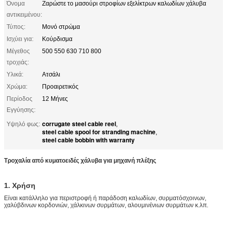
Όνομα
Ζαρώστε το μασούρι στροφίων εξελίκτρων καλωδίων χάλυβα
αντικειμένου:
Τύπος:
Μονό στρώμα
Ισχύει για:
Κούρδισμα
Μέγεθος
500 550 630 710 800
τροχιάς:
Υλικά:
Ατσάλι
Χρώμα:
Προαιρετικός
Περίοδος
12 Μήνες
Εγγύησης:
corrugate steel cable reel
Υψηλό φως:
,
steel cable spool for stranding machine
,
steel cable bobbin with warranty
Τροχαλία από κυματοειδές χάλυβα για μηχανή πλέξης
1. Χρήση
Είναι κατάλληλο για περιστροφή ή παράδοση καλωδίων, συρματόσχοινων,
χαλύβδινων κορδονιών, χάλκινων συρμάτων, αλουμινένιων συρμάτων κ.λπ.