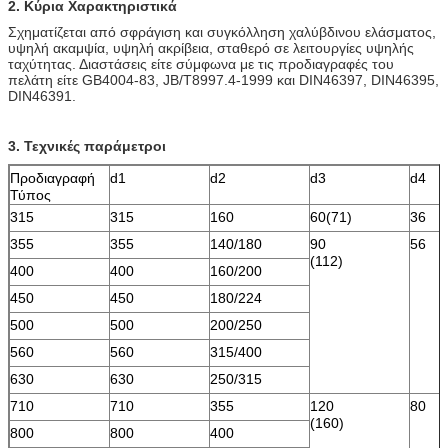
2. Κύρια Χαρακτηριστικά
Σχηματίζεται από σφράγιση και συγκόλληση χαλύβδινου ελάσματος,
υψηλή ακαμψία, υψηλή ακρίβεια, σταθερό σε λειτουργίες υψηλής
ταχύτητας. Διαστάσεις είτε σύμφωνα με τις προδιαγραφές του
πελάτη είτε GB4004-83, JB/T8997.4-1999 και DIN46397, DIN46395,
DIN46391.
3. Τεχνικές παράμετροι
Προδιαγραφή
d1
d2
d3
d4
Τύπος
315
315
160
60(71)
36
355
355
140/180
90
56
(112)
400
400
160/200
450
450
180/224
500
500
200/250
560
560
315/400
630
630
250/315
710
710
355
120
80
(160)
800
800
400