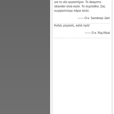
για το νέο εργαστήριο. Το άκαμπτο
strander είναι καλό. Το συμπαθώ. Σας
ευχαριστούμε πάρα πολύ.
—— Ο κ. Sandeep Jain
Καλές μηχανές, καλή τιμή!
—— Ο κ. Raj Afzal