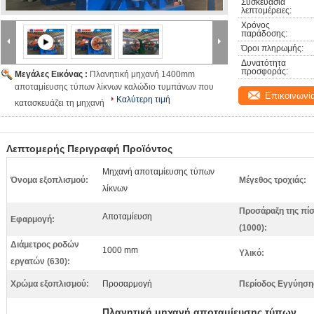
Συσκευασία 
λεπτομέρειες:
Χρόνος 
παράδοσης:
Όροι πληρωμής:
Δυνατότητα 
προσφοράς:
Μεγάλες Εικόνας :
Πλανητική μηχανή 1400mm
αποταμίευσης τύπων λίκνων καλώδιο τυμπάνων που
Επικοινωνί
Καλύτερη τιμή
κατασκευάζει τη μηχανή
Λεπτομερής Περιγραφή Προϊόντος
Μηχανή αποταμίευσης τύπων
Όνομα εξοπλισμού:
Μέγεθος τροχιάς:
λίκνων
Προσάραξη της πί
Αποταμίευση
Εφαρμογή:
(1000):
Διάμετρος ροδών
1000 mm
Υλικό:
εργατών (630):
Χρώμα εξοπλισμού:
Προσαρμογή
Περίοδος Εγγύηση
Πλανητική μηχανή αποταμίευσης τύπων
,