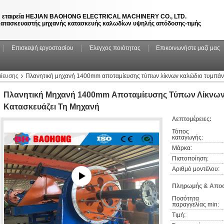
 εταιρεία HEJIAN BAOHONG ELECTRICAL MACHINERY CO., LTD.
ατασκευαστής μηχανής κατασκευής καλωδίων υψηλής απόδοσης-τιμής
Επισκεψή εργοστασίου
Έλεγχος ποιότητας
Επικοινωνήστε μαζί μας
ίευσης
Πλανητική μηχανή 1400mm αποταμίευσης τύπων λίκνων καλώδιο τυμπάνω
Πλανητική Μηχανή 1400mm Αποταμίευσης Τύπων Λίκνω
Κατασκευάζει Τη Μηχανή
Λεπτομέρειες:
Τόπος 
καταγωγής:
Μάρκα:
Πιστοποίηση:
Αριθμό μοντέλου:
Πληρωμής & Αποσ
Ποσότητα 
παραγγελίας min:
Τιμή: