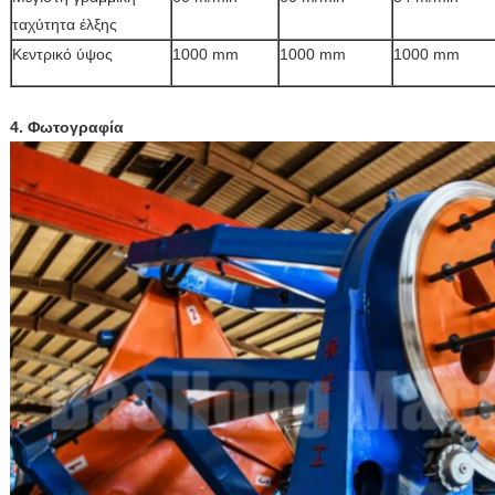
ταχύτητα έλξης
Κεντρικό ύψος
1000 mm
1000 mm
1000 mm
4. Φωτογραφία