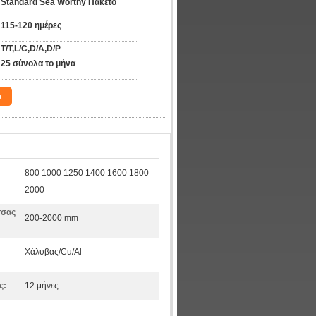
Standard Sea Worthy Πακέτο
115-120 ημέρες
T/T,L/C,D/A,D/P
25 σύνολα το μήνα
α
800 1000 1250 1400 1600 1800
2000
σσας
200-2000 mm
Χάλυβας/Cu/Al
ς:
12 μήνες