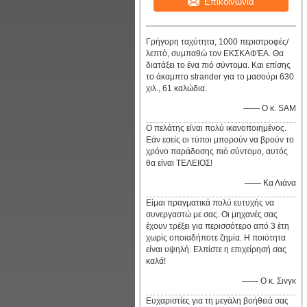
Επικοινωνία
Γρήγορη ταχύτητα, 1000 περιστροφές/
λεπτό, συμπαθώ τον ΕΚΣΚΑΦΈΑ. Θα
διατάξει το ένα πιό σύντομα. Και επίσης
το άκαμπτο strander για το μασούρι 630
χιλ., 61 καλώδια.
—— Ο κ. SAM
Ο πελάτης είναι πολύ ικανοποιημένος.
Εάν εσείς οι τύποι μπορούν να βρούν το
χρόνο παράδοσης πιό σύντομο, αυτός
θα είναι ΤΕΛΕΙΟΣ!
—— Κα Λιάνα
Είμαι πραγματικά πολύ ευτυχής να
συνεργαστώ με σας. Οι μηχανές σας
έχουν τρέξει για περισσότερο από 3 έτη
χωρίς οποιαδήποτε ζημία. Η ποιότητα
είναι υψηλή. Ελπίστε η επιχείρησή σας
καλά!
—— Ο κ. Σινγκ
Ευχαριστίες για τη μεγάλη βοήθειά σας