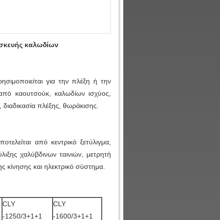
ασκευής καλωδίων
σιμοποιείται για την πλέξη ή την
από καουτσούκ, καλωδίων ισχύος,
 διαδικασία πλέξης, θωράκισης.
τελείται από κεντρικό ξετύλιγμα,
λιξης χαλύβδινων ταινιών, μετρητή
ς κίνησης και ηλεκτρικό σύστημα.
CLY
CLY
-1250/3+1+1
-1600/3+1+1