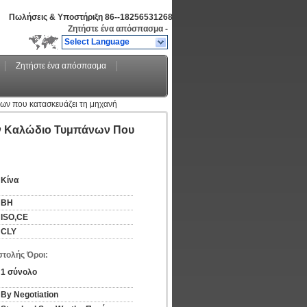
Πωλήσεις & Υποστήριξη
86--18256531268
Ζητήστε ένα απόσπασμα
-
Select Language
Ζητήστε ένα απόσπασμα
ν που κατασκευάζει τη μηχανή
ν Καλώδιο Τυμπάνων Που
Κίνα
BH
ISO,CE
CLY
τολής Όροι:
1 σύνολο
By Negotiation