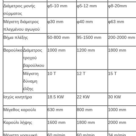
Διάμετρος μονής
φ5-10 mm
φ5-12 mm
φ8-20mm
σύρματος
Μέγιστη διάμετρος
φ30 mm
φ40 mm
φ63 mm
πλεγμένου αγωγού
Βήμα πλέξης
50-800 mm
95-1500 mm
200-2000 mm
Βαρούλκο
Διάμετρος
1000 mm
1200 mm
1800 mm
τροχού
βαρούλκου
Μέγιστη
10 T
12 T
15 T
δύναμη
έλξης
Ισχύς κινητήρα
18.5 KW
22 KW
30 KW
Μέγεθος καρούλι
630 mm
800 mm
1000 mm
Καρούλι λήψης
1600 mm
1800 mm
2000 mm
Μέγιστη γραμμική
60 m/min
60 m/min
34 m/min