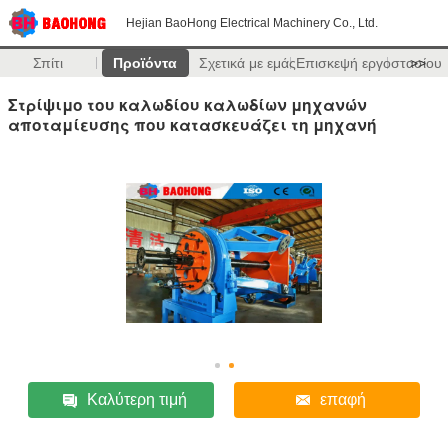
Hejian BaoHong Electrical Machinery Co., Ltd.
Σπίτι
Προϊόντα
Σχετικά με εμάς
Επισκεψή εργοστασίου
>>
Στρίψιμο του καλωδίου καλωδίων μηχανών
αποταμίευσης που κατασκευάζει τη μηχανή
Καλύτερη τιμή
επαφή