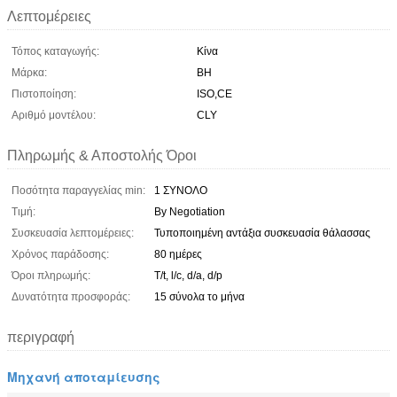
Λεπτομέρειες
Τόπος καταγωγής:
Κίνα
Μάρκα:
BH
Πιστοποίηση:
ISO,CE
Αριθμό μοντέλου:
CLY
Πληρωμής & Αποστολής Όροι
Ποσότητα παραγγελίας min:
1 ΣΥΝΟΛΟ
Τιμή:
By Negotiation
Συσκευασία λεπτομέρειες:
Τυποποιημένη αντάξια συσκευασία θάλασσας
Χρόνος παράδοσης:
80 ημέρες
Όροι πληρωμής:
T/t, l/c, d/a, d/p
Δυνατότητα προσφοράς:
15 σύνολα το μήνα
περιγραφή
Μηχανή αποταμίευσης