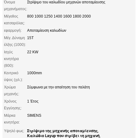
Όνομα
Στρίψιμο του καλωδίου μηχανών αποταμίευσης
μηχανήματος:
Μέγεθος
800 1000 1250 1400 1600 1800 2000
κατσαρόλας:
εφαρμογή:
Αποταμίευση καλωδίων
Μέγ. Δύναμη
15Τ
έλξης (1000):
Ισχύς
22 KW
κινητήρα
(800):
Κεντρικό
1000mm
ύψος (χιλ.):
Χρώμα
Σύμφωνα με την απαίτηση του πελάτη
μηχανής:
Χρόνος
1 Έτος
Εγγύησης:
Μάρκα
SIMENS
κινητήρα:
Στρίψιμο της μηχανής αποταμίευσης
Υψηλό φως:
,
Καλώδιο Layup που στρίβει τη μηχανή
,