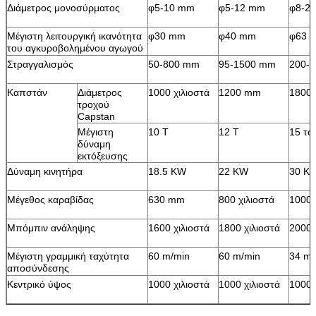
Διάμετρος μονοσύρματος
φ5-10 mm
φ5-12 mm
φ8-2
Μέγιστη λειτουργική ικανότητα
φ30 mm
φ40 mm
φ63 
του αγκυροβολημένου αγωγού
Στραγγαλισμός
50-800 mm
95-1500 mm
200-
Καπστάν
Διάμετρος
1000 χιλιοστά
1200 mm
1800 
τροχού
Capstan
Μέγιστη
10 Τ
12 Τ
15 τό
δύναμη
εκτόξευσης
Δύναμη κινητήρα
18.5 KW
22 KW
30 K
Μέγεθος καραβίδας
630 mm
800 χιλιοστά
1000 
Μπόμπιν ανάληψης
1600 χιλιοστά
1800 χιλιοστά
2000
Μέγιστη γραμμική ταχύτητα
60 m/min
60 m/min
34 m/
αποσύνδεσης
Κεντρικό ύψος
1000 χιλιοστά
1000 χιλιοστά
1000 