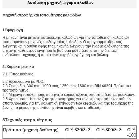
Αυτόματη μηχανή Layup καλωδίων
Μηχανή στροφής και τοποθέτησης καλωδίων
1Εφαρμογή
Η μηχανή είναι μηχανή κατασκευής καλωδίων για την τοποθέτηση καλωδίων
που παράγουν μηχανές επεξεργασίας καλωδίων.Ο προγραμματιζόμενος
ελεγκτής και η οθόνη αφής της μηχανής ελέγχουν την έναρξη ολόκληρης της
μηχανής κάθε μέρος κινητήραΤο βάδισμα ρυθμίζεται από την διεπαφή
ανθρώπου-μηχανής, η οποία είναι ακριβής, γρήγορη και βολική.
2. Χαρακτηριστικά
2.1 Τύπος κούνιας.
2.2 Εξοπλισμένο με PLC.
2.3 Σφαιρίδιο: 800 mm, 1000 mm, 1250 mm, 1600 mm DIN 46391 Πρότυπο /
τροποποιημένο.
2.4 Μηχανή τοποθέτησης πυρήνα, ο κύριος άξονας υποστηρίζεται με ρουλεμάν.
2.5 Χρησιμοποιείται ανεξάρτητος κινητήρας για την περιστροφή των σταθμών
αποπληρωμής, για την κολλητική επένδυση των κεφαλών και της τραβήχης της
ζώνης, το μήκος της επένδυσης είναι ακριβής και σταθερός.
3Τεχνικές παραμέτρους
Πρότυπο (μηχανή διάθεσης)
CLY-630/3+3
CLY-800/3+3
CLY
-1000