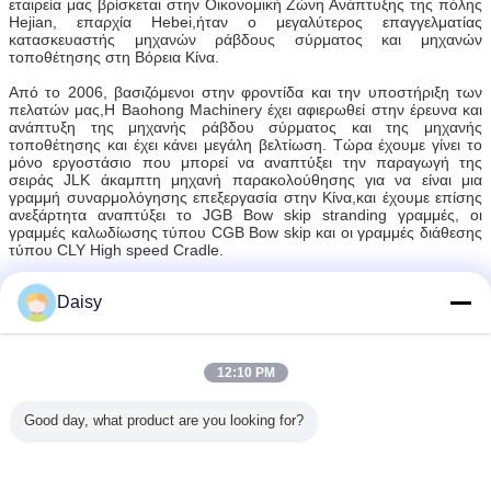
εταιρεία μας βρίσκεται στην Οικονομική Ζώνη Ανάπτυξης της πόλης
Hejian, επαρχία Hebei,ήταν ο μεγαλύτερος επαγγελματίας
κατασκευαστής μηχανών ράβδους σύρματος και μηχανών
τοποθέτησης στη Βόρεια Κίνα.
Από το 2006, βασιζόμενοι στην φροντίδα και την υποστήριξη των
πελατών μας,Η Baohong Machinery έχει αφιερωθεί στην έρευνα και
ανάπτυξη της μηχανής ράβδου σύρματος και της μηχανής
τοποθέτησης και έχει κάνει μεγάλη βελτίωση. Τώρα έχουμε γίνει το
μόνο εργοστάσιο που μπορεί να αναπτύξει την παραγωγή της
σειράς JLK άκαμπτη μηχανή παρακολούθησης για να είναι μια
γραμμή συναρμολόγησης επεξεργασία στην Κίνα,και έχουμε επίσης
ανεξάρτητα αναπτύξει το JGB Bow skip stranding γραμμές, οι
γραμμές καλωδίωσης τύπου CGB Bow skip και οι γραμμές διάθεσης
τύπου CLY High speed Cradle.
Τώρα, η Hejian Baohong Electrical Machinery Co., Ltd., καλύπτει
Daisy
έκταση 10000 τετραγωνικών μέτρων, εργαστήριο παραγωγής 8000
τετραγωνικών μέτρων.Η ετήσια αξία παραγωγής είναι πάνω από 10
εκατομμύρια δολάρια σήμερα., και έχει εξελιχθεί σε έναν από τους
σημαντικότερους κατασκευαστές μηχανών Stranding στην Κίνα.
12:10 PM
καλώδιο που βάζει τη μηχανή
Ετικέττες:
,
υπόγειο καλώδιο που βάζει τη μηχανή
,
Good day, what product are you looking for?
Στρίψιμο της μηχανής αποταμίευσης
Αποκτήστε την καλύτερη τιμή για