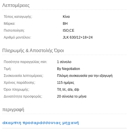
Λεπτομέρειες
Τόπος καταγωγής:
Κίνα
Μάρκα:
BH
Πιστοποίηση:
ISO,CE
Αριθμό μοντέλου:
JLK 630/12+18+24
Πληρωμής & Αποστολής Όροι
Ποσότητα παραγγελίας min:
1 σύνολο
Τιμή:
By Negotiation
Συσκευασία λεπτομέρειες:
Πλόιμη συσκευασία για την εξαγωγή
Χρόνος παράδοσης:
115 ημέρες
Όροι πληρωμής:
T/t, l/c, d/a, d/p
Δυνατότητα προσφοράς:
20 σύνολα το μήνα
περιγραφή
άκαμπτη προσαράσσοντας μηχανή