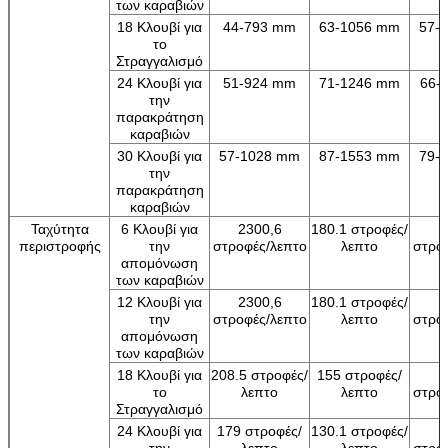
των καραβιών
18 Κλουβί για
44-793 mm
63-1056 mm
57-
το
Στραγγαλισμό
24 Κλουβί για
51-924 mm
71-1246 mm
66-
την
παρακράτηση
καραβιών
30 Κλουβί για
57-1028 mm
87-1553 mm
79-
την
παρακράτηση
καραβιών
Ταχύτητα
6 Κλουβί για
2300,6
180.1 στροφές/
1
περιστροφής
την
στροφές/λεπτο
λεπτο
στρο
απομόνωση
των καραβιών
12 Κλουβί για
2300,6
180.1 στροφές/
1
την
στροφές/λεπτο
λεπτο
στρο
απομόνωση
των καραβιών
18 Κλουβί για
208.5 στροφές/
155 στροφές/
1
το
λεπτο
λεπτο
στρο
Στραγγαλισμό
24 Κλουβί για
179 στροφές/
130.1 στροφές/
1
την
λεπτο
λεπτο
στρο