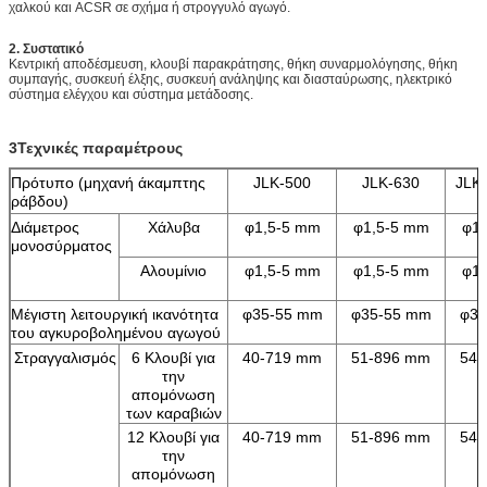
χαλκού και ACSR σε σχήμα ή στρογγυλό αγωγό.
2. Συστατικό
Κεντρική αποδέσμευση, κλουβί παρακράτησης, θήκη συναρμολόγησης, θήκη
συμπαγής, συσκευή έλξης, συσκευή ανάληψης και διασταύρωσης, ηλεκτρικό
σύστημα ελέγχου και σύστημα μετάδοσης.
3Τεχνικές παραμέτρους
Πρότυπο (μηχανή άκαμπτης
JLK-500
JLK-630
JLK
ράβδου)
Διάμετρος
Χάλυβα
φ1,5-5 mm
φ1,5-5 mm
φ1,
μονοσύρματος
Αλουμίνιο
φ1,5-5 mm
φ1,5-5 mm
φ1,
Μέγιστη λειτουργική ικανότητα
φ35-55 mm
φ35-55 mm
φ35
του αγκυροβολημένου αγωγού
Στραγγαλισμός
6 Κλουβί για
40-719 mm
51-896 mm
54-
την
απομόνωση
των καραβιών
12 Κλουβί για
40-719 mm
51-896 mm
54-
την
απομόνωση