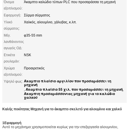
Όνομα
Άκαμπτο καλώδιο τύπων PLC που προσαράσσει τη μηχανή
εξοπλισμού:
Εφαρμογή:
Σύρμα σύρματος
Υλικό
Χαλκός, αλουμίνιο, χάλυβας, κ.λπ.
σύρματος:
Μέγ.
φ35-55 mm
λανθάνοντος
αγωγός ΟΔ:
Ετικέτα
NSK
ρουλεμάν:
Χρώμα
Προαιρετικός
εξοπλισμού:
Άκαμπτο πλαίσιο αργιλίου που προσαράσσει τη
Υψηλό φως:
μηχανή
Άκαμπτο πλαίσιο 55 χιλ. που προσαράσσει τη μηχανή
,
,
Άκαμπτη προσαράσσοντας μηχανή για το καλώδιο
χαλκού
Καλής ποιότητας Μηχανή για το άκαμπτο σκελετό για αλουμίνιο και χαλκό
1Εφαρμογή
Αυτό το μηχάνημα χρησιμοποιείται κυρίως για την επεξεργασία αλουμινίου,