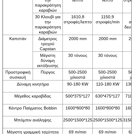
παρακράτηση
καραβιών
30 Κλουβί για
1610,8
1150,9
1
την
στροφές/λεπτο
στροφές/min
στ
παρακράτηση
δευτ
καραβιών
Καπστάν
Διάμετρος
2000 mm
2000 mm
20
τροχού
Capstan
Μέγιστη
30 τόνους
30 τόνους
δύναμη
εκτόξευσης
Προστροφική
Πύργος
500-2500
500-2500
50
συσκευή
χιλιοστά
χιλιοστά
χι
Δύναμη κινητήρα
90-180 KW
110-180 KW
130
Μέγεθος καραβίδας
500*375*127
630*475*127
710
Κέντρο Παίγματος Bobbin
1600*800*80
1600*800*80
160
Μπόμπιν ανάληψης
2500*1500*125
2500*1500*125
3150
Μέγιστη γραμμική ταχύτητα
69 m/min
69 m/min
62