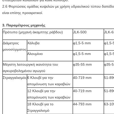
σπασμάτων καλωδίων για κάθε κυλίνδρο.
2.6 Φορτώσεις ομάδας κυψελών με χρήση υδραυλικού τύπου δαπέδο
είναι επίσης προαιρετικοί.
3. Παραμέτρους μηχανής
Πρότυπο (μηχανή άκαμπτης ράβδου)
JLK-500
JLK-6
Διάμετρος
Χάλυβα
φ1,5-5 mm
φ1,5-
μονοσύρματος
Αλουμίνιο
φ1,5-5 mm
φ1,5-
Μέγιστη λειτουργική ικανότητα του
φ35-55 mm
φ35-
αγκυροβολημένου αγωγού
Στραγγαλισμός
6 Κλουβί για την
40-719 mm
51-8
απομόνωση των καραβιών
12 Κλουβί για την
40-719 mm
51-8
απομόνωση των καραβιών
18 Κλουβί για το
44-793 mm
63-1
Στραγγαλισμό