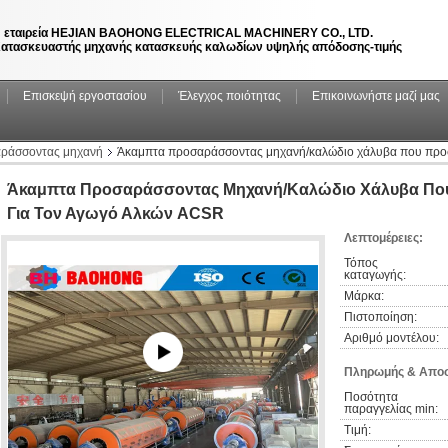
 εταιρεία HEJIAN BAOHONG ELECTRICAL MACHINERY CO., LTD.
ατασκευαστής μηχανής κατασκευής καλωδίων υψηλής απόδοσης-τιμής
Επισκεψή εργοστασίου
Έλεγχος ποιότητας
Επικοινωνήστε μαζί μας
ράσσοντας μηχανή
Άκαμπτα προσαράσσοντας μηχανή/καλώδιο χάλυβα που προσ
Άκαμπτα Προσαράσσοντας Μηχανή/καλώδιο Χάλυβα Πο
Για Τον Αγωγό Αλκών ACSR
Λεπτομέρειες:
Τόπος 
καταγωγής:
Μάρκα:
Πιστοποίηση:
Αριθμό μοντέλου:
Πληρωμής & Αποσ
Ποσότητα 
παραγγελίας min:
Τιμή: