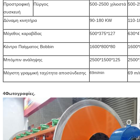
Προστροφική
Πύργος
500-2500 χιλιοστά
500-2
συσκευή
Δύναμη κινητήρα
90-180 KW
110-1
Μέγεθος καραβίδας
500*375*127
630*4
Κέντρο Παίγματος Bobbin
1600*800*80
1600*
Μπόμπιν ανάληψης
2500*1500*125
2500*
Μέγιστη γραμμική ταχύτητα αποσύνδεσης
69 m/
69m/min
4Φωτογραφίες.