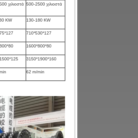
500 χιλιοστά
500-2500 χιλιοστά
80 KW
130-180 KW
75*127
710*530*127
800*80
1600*800*80
1500*125
3150*1900*160
min
62 m/min