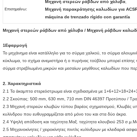
Μηχανή στερεών ράβδων από χάλυβα
,
Μηχανή παρακράτησης καλωδίων για ACS
Επισημαίνω:
máquina de trenzado rígido con garantía
Μηχανή στερεών ράβδων από χάλυβα / Μηχανή ράβδων καλωδ
1Εφαρμογή
Το μηχάνημα είναι κατάλληλο για το σύρμα χαλκού, το σύρμα αλουμι
κύκλωμα, το σχήμα ανεμιστήρα ή ο πυρήνας τούβλου μπορεί επίσης 
σύρμα στρεβλωμένο,μικρών και μεσαίων μεγέθους καλωδίων που περι
2. Χαρακτηριστικά
2.1 Τα άκαμπτα στερεόστρωμα είναι σχεδιασμένα με 1+6+12+18+24+
2.2 Σκούπας: 500 mm, 630 mm, 710 mm DIN 46397 Προτύπου / Τρ
2.3 Μηχανή στερεών κλωβών τύπου βαρέος σχηματισμού, Κλωβές υπ
κυλίνδρου που ευθυγραμμίζεται από μόνο του και στα δύο άκρα.
2.4 Υψηλή απόδοση και ταχύτητα.Μαξ. ταχύτητα κλουβιού 253 σ.μ.Μα
2.5 Μηχανοκίνητες / χειροκίνητες πιντλς κυλίνδρων με κλειδαριά ασφ