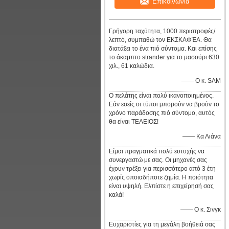
Επικοινωνία
Γρήγορη ταχύτητα, 1000 περιστροφές/
λεπτό, συμπαθώ τον ΕΚΣΚΑΦΈΑ. Θα
διατάξει το ένα πιό σύντομα. Και επίσης
το άκαμπτο strander για το μασούρι 630
χιλ., 61 καλώδια.
—— Ο κ. SAM
Ο πελάτης είναι πολύ ικανοποιημένος.
Εάν εσείς οι τύποι μπορούν να βρούν το
χρόνο παράδοσης πιό σύντομο, αυτός
θα είναι ΤΕΛΕΙΟΣ!
—— Κα Λιάνα
Είμαι πραγματικά πολύ ευτυχής να
συνεργαστώ με σας. Οι μηχανές σας
έχουν τρέξει για περισσότερο από 3 έτη
χωρίς οποιαδήποτε ζημία. Η ποιότητα
είναι υψηλή. Ελπίστε η επιχείρησή σας
καλά!
—— Ο κ. Σινγκ
Ευχαριστίες για τη μεγάλη βοήθειά σας