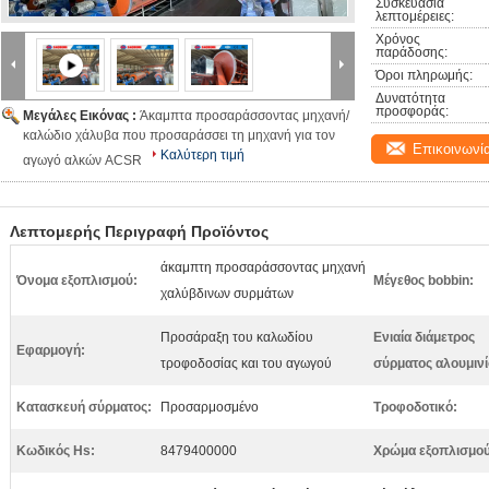
Συσκευασία 
λεπτομέρειες:
Χρόνος 
παράδοσης:
Όροι πληρωμής:
Δυνατότητα 
προσφοράς:
Μεγάλες Εικόνας :
Άκαμπτα προσαράσσοντας μηχανή/
καλώδιο χάλυβα που προσαράσσει τη μηχανή για τον
Επικοινωνί
Καλύτερη τιμή
αγωγό αλκών ACSR
Λεπτομερής Περιγραφή Προϊόντος
άκαμπτη προσαράσσοντας μηχανή
Όνομα εξοπλισμού:
Μέγεθος bobbin:
χαλύβδινων συρμάτων
Προσάραξη του καλωδίου
Ενιαία διάμετρος
Εφαρμογή:
τροφοδοσίας και του αγωγού
σύρματος αλουμινί
Κατασκευή σύρματος:
Προσαρμοσμένο
Τροφοδοτικό:
Κωδικός Hs:
8479400000
Χρώμα εξοπλισμού