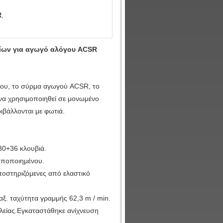
R
,
ίων για αγωγό αλόγου ACSR
νίου, το σύρμα αγωγού ACSR, το
να χρησιμοποιηθεί σε μονωμένο
βάλλονται με φωτιά.
30+36 κλουβιά.
οποποιημένου.
οστηριζόμενες από ελαστικό
ξ. ταχύτητα γραμμής 62,3 m / min.
αλείας.Εγκαταστάθηκε ανίχνευση