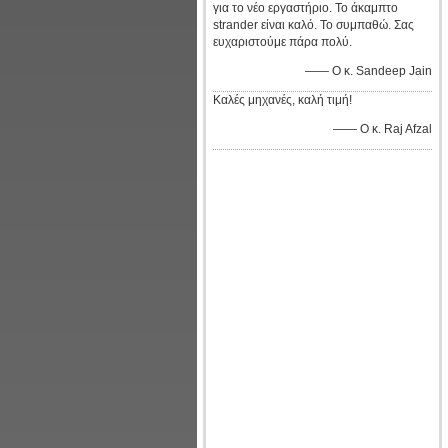
για το νέο εργαστήριο. Το άκαμπτο
strander είναι καλό. Το συμπαθώ. Σας
ευχαριστούμε πάρα πολύ.
—— Ο κ. Sandeep Jain
Καλές μηχανές, καλή τιμή!
—— Ο κ. Raj Afzal