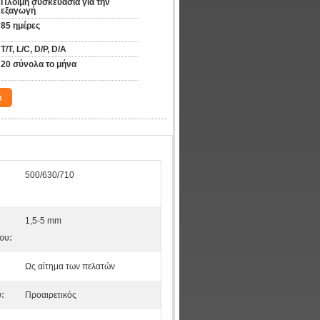
Πλόιμη συσκευασία για την 
εξαγωγή
85 ημέρες
Τ/Τ, L/C, D/P, D/A
20 σύνολα το μήνα
α
500/630/710
1,5-5 mm
ου:
Ως αίτημα των πελατών
:
Προαιρετικός