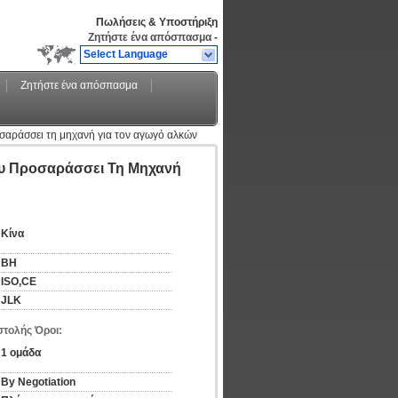
Πωλήσεις & Υποστήριξη
Ζητήστε ένα απόσπασμα
-
Select Language
Ζητήστε ένα απόσπασμα
αράσσει τη μηχανή για τον αγωγό αλκών
υ Προσαράσσει Τη Μηχανή
Κίνα
BH
ISO,CE
JLK
τολής Όροι:
1 ομάδα
By Negotiation