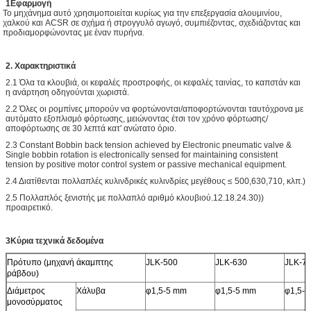
1Εφαρμογή
Το μηχάνημα αυτό χρησιμοποιείται κυρίως για την επεξεργασία αλουμινίου,
χαλκού και ACSR σε σχήμα ή στρογγυλό αγωγό, συμπιέζοντας, σχεδιάζοντας και
προδιαμορφώνοντας με έναν πυρήνα.
2. Χαρακτηριστικά
2.1 Όλα τα κλουβιά, οι κεφαλές προστροφής, οι κεφαλές ταινίας, το καπστάν και
η ανάρτηση οδηγούνται χωριστά.
2.2 Όλες οι ρομπίνες μπορούν να φορτώνονται/αποφορτώνονται ταυτόχρονα με
αυτόματο εξοπλισμό φόρτωσης, μειώνοντας έτσι τον χρόνο φόρτωσης/
αποφόρτωσης σε 30 λεπτά κατ' ανώτατο όριο.
2.3 Constant Bobbin back tension achieved by Electronic pneumatic valve &
Single bobbin rotation is electronically sensed for maintaining consistent
tension by positive motor control system or passive mechanical equipment.
2.4 Διατίθενται πολλαπλές κυλινδρικές κυλινδρίες μεγέθους ≤ 500,630,710, κλπ.)
2.5 Πολλαπλός ξενιστής με πολλαπλό αριθμό κλουβιού.12.18.24.30))
προαιρετικό.
3Κύρια τεχνικά δεδομένα
Πρότυπο (μηχανή άκαμπτης
JLK-500
JLK-630
JLK-7
ράβδου)
Διάμετρος
Χάλυβα
φ1,5-5 mm
φ1,5-5 mm
φ1,5-
μονοσύρματος