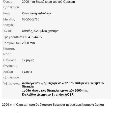
Όνομα
2000 mm Στερεόχοιρο τροχού Capstan
εξοπλισμού:
Ισχύ:
Κατασκευή καλωδίων
Μέγεθος
630/500/710
τροχιάς:
Υλικά:
Χαλκός, αλουμίνιο, χάλυβα
Τροφοδοτικό:
380-415/440 V
Το τιμόνι του
2000 mm
Καπστάν
Ντία.:
Περίοδος
12 μήνες
Εγγύησης:
Χρώμα
ΕΘΙΜΟ
εξοπλισμού:
Δευτερεύον φορτιζόμενο από τον πυθμένα άκαμπτο
Υψηλό φως:
Strander
ρόδα άκαμπτο Strander εργατών 2000mm
,
,
Καλώδιο άκαμπτο Strander ACSR
2000 mm Capstan τροχός άκαμπτο Strander με πλευρική κάτω φόρτιση