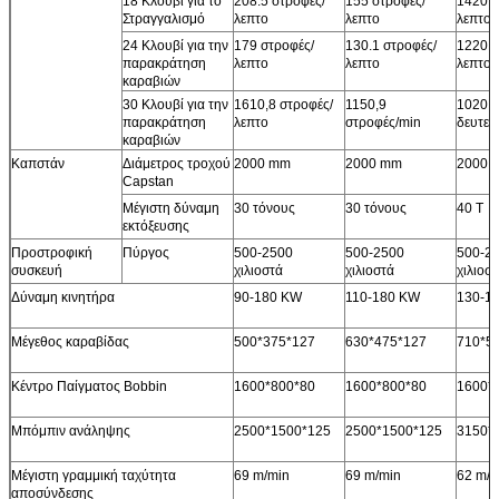
18 Κλουβί για το
208.5 στροφές/
155 στροφές/
1420,6
Στραγγαλισμό
λεπτο
λεπτο
λεπτο
24 Κλουβί για την
179 στροφές/
130.1 στροφές/
1220,3
παρακράτηση
λεπτο
λεπτο
λεπτο
καραβιών
30 Κλουβί για την
1610,8 στροφές/
1150,9
1020,7
παρακράτηση
λεπτο
στροφές/min
δευτερ
καραβιών
Καπστάν
Διάμετρος τροχού
2000 mm
2000 mm
2000 
Capstan
Μέγιστη δύναμη
30 τόνους
30 τόνους
40 Τ
εκτόξευσης
Προστροφική
Πύργος
500-2500
500-2500
500-2
συσκευή
χιλιοστά
χιλιοστά
χιλιοσ
Δύναμη κινητήρα
90-180 KW
110-180 KW
130-1
Μέγεθος καραβίδας
500*375*127
630*475*127
710*5
Κέντρο Παίγματος Bobbin
1600*800*80
1600*800*80
1600*
Μπόμπιν ανάληψης
2500*1500*125
2500*1500*125
3150*
Μέγιστη γραμμική ταχύτητα
69 m/min
69 m/min
62 m/m
αποσύνδεσης