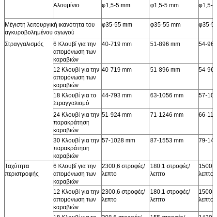
Αλουμίνιο
φ1,5-5 mm
φ1,5-5 mm
φ1,5-
Μέγιστη λειτουργική ικανότητα του
φ35-55 mm
φ35-55 mm
φ35-5
αγκυροβολημένου αγωγού
Στραγγαλισμός
6 Κλουβί για την
40-719 mm
51-896 mm
54-96
απομόνωση των
καραβιών
12 Κλουβί για την
40-719 mm
51-896 mm
54-96
απομόνωση των
καραβιών
18 Κλουβί για το
44-793 mm
63-1056 mm
57-10
Στραγγαλισμό
24 Κλουβί για την
51-924 mm
71-1246 mm
66-11
παρακράτηση
καραβιών
30 Κλουβί για την
57-1028 mm
87-1553 mm
79-14
παρακράτηση
καραβιών
Ταχύτητα
6 Κλουβί για την
2300,6 στροφές/
180.1 στροφές/
1500,6
περιστροφής
απομόνωση των
λεπτο
λεπτο
λεπτο
καραβιών
12 Κλουβί για την
2300,6 στροφές/
180.1 στροφές/
1500,6
απομόνωση των
λεπτο
λεπτο
λεπτο
καραβιών