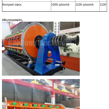
Κεντρικό ύψος
1000 χιλιοστά
1100 χιλιοστά
1100 χ
4Φωτογραφίες.