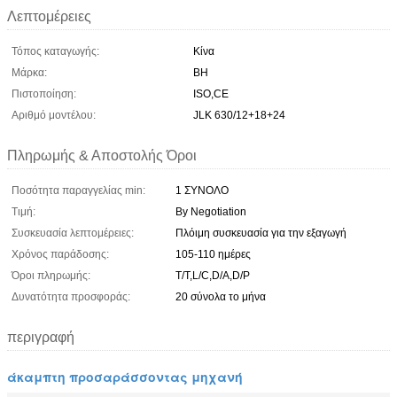
Λεπτομέρειες
Τόπος καταγωγής:
Κίνα
Μάρκα:
BH
Πιστοποίηση:
ISO,CE
Αριθμό μοντέλου:
JLK 630/12+18+24
Πληρωμής & Αποστολής Όροι
Ποσότητα παραγγελίας min:
1 ΣΥΝΟΛΟ
Τιμή:
By Negotiation
Συσκευασία λεπτομέρειες:
Πλόιμη συσκευασία για την εξαγωγή
Χρόνος παράδοσης:
105-110 ημέρες
Όροι πληρωμής:
T/T,L/C,D/A,D/P
Δυνατότητα προσφοράς:
20 σύνολα το μήνα
περιγραφή
άκαμπτη προσαράσσοντας μηχανή