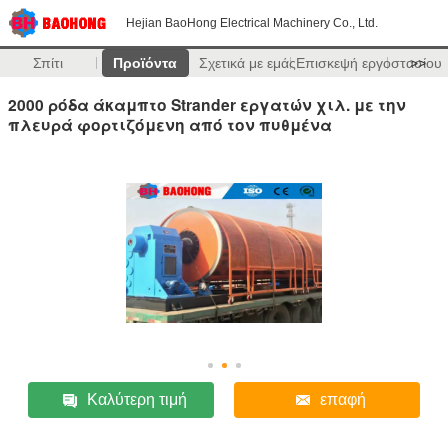
Hejian BaoHong Electrical Machinery Co., Ltd.
Σπίτι
Προϊόντα
Σχετικά με εμάς
Επισκεψή εργοστασίου
>>
2000 ρόδα άκαμπτο Strander εργατών χιλ. με την
πλευρά φορτιζόμενη από τον πυθμένα
Καλύτερη τιμή
επαφή