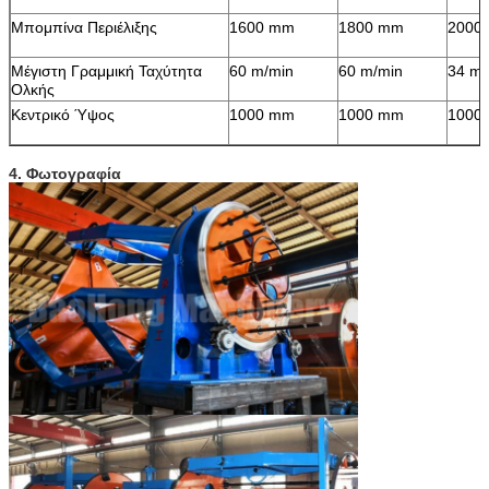
Μπομπίνα Περιέλιξης
1600 mm
1800 mm
2000
Μέγιστη Γραμμική Ταχύτητα
60 m/min
60 m/min
34 m/
Ολκής
Κεντρικό Ύψος
1000 mm
1000 mm
1000
4. Φωτογραφία