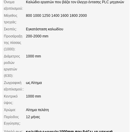
Όνομα
Καλώδιο εργατών που βάζει τον έλεγχο έντασης PLC μηχανών
εξοπλισμού:
Μέγεθος
800 1000 1250 1400 1600 1800 2000
τροχιάς:
Σκοπός:
Εγκατάσταση καλωδίου
Προσάραξη
200-2000 mm
της πίσσας
(1000):
Διάμετρος
1000 mm
ροδών
εργατών
(630):
Ζωγραφική
ως Αίτημα
εξοπλισμού::
Κεντρικό
1000 mm
ύψος:
Χρώμα:
Αίτημα πελάτη
Περίοδος
12 μήνες
Εγγύησης:
καλώδιο εργατών 1000mm που βάζει τη μηχανή
Υψηλό φως:
,