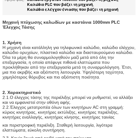
Καλώδιο PLC που βάζει τη μηχανή
,
Καλώδιο ελέγχου έντασης που βάζει τη μηχανή
Μηχανή πτύχωσης καλωδίων με καστάνια 1000mm PLC
Έλεγχος Τάσης
1.
Χρήση
Η μηχανή είναι κατάλληλη για τηλεφωνικό καλώδιο, καλώδιο ελέγχου,
καλώδιο ορυχείων, πλαστικό καλώδιο και διασταυρούμενο καλώδιο.
Όλα τα μέρη θα συναρμολογηθούν μαζί μετά από όλη την
επεξεργασία, η οποία απέφυγε πιθανά ελαττώματα που
προκλήθηκαν από την επεξεργασία μετά τη συναρμολόγηση. Έτσι,
μια πιο ακριβής και αξιόπιστη λειτουργία. Υψηλότερη ταχύτητα,
χαμηλότερος θόρυβος και πιο αξιόπιστη ποιότητα.
2. Χαρακτηριστικό
2.1.
Ο έλεγχος τάσης της περιέλιξης μπορεί να ρυθμιστεί, να αλλάξει
και να εμφανιστεί στην οθόνη αφής.
2.2.
Έλεγχος μετατροπέα όλων των κινητήρων AC στη γραμμή:
κύριος κινητήρας, κινητήρες εκτύλιξης, κινητήρες περιέλιξης,
κινητήρες εναλλαγής, κινητήρες κίνησης, κινητήρες ταινίας
και περιστροφική περιέλιξη. Σταθερή λειτουργία, λιγότερα
ελαττώματα, εύκολη συντήρηση.
2.3. Καμία ζημιά από τριβή κατά την πτύχωση.