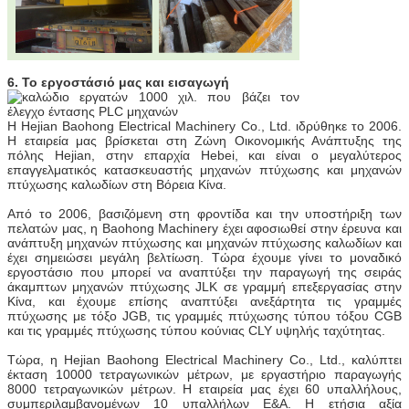
6. Το εργοστάσιό μας και εισαγωγή
Η Hejian Baohong Electrical Machinery Co., Ltd. ιδρύθηκε το 2006.
Η εταιρεία μας βρίσκεται στη Ζώνη Οικονομικής Ανάπτυξης της
πόλης Hejian, στην επαρχία Hebei, και είναι ο μεγαλύτερος
επαγγελματικός κατασκευαστής μηχανών πτύχωσης και μηχανών
πτύχωσης καλωδίων στη Βόρεια Κίνα.
Από το 2006, βασιζόμενη στη φροντίδα και την υποστήριξη των
πελατών μας, η Baohong Machinery έχει αφοσιωθεί στην έρευνα και
ανάπτυξη μηχανών πτύχωσης και μηχανών πτύχωσης καλωδίων και
έχει σημειώσει μεγάλη βελτίωση. Τώρα έχουμε γίνει το μοναδικό
εργοστάσιο που μπορεί να αναπτύξει την παραγωγή της σειράς
άκαμπτων μηχανών πτύχωσης JLK σε γραμμή επεξεργασίας στην
Κίνα, και έχουμε επίσης αναπτύξει ανεξάρτητα τις γραμμές
πτύχωσης με τόξο JGB, τις γραμμές πτύχωσης τύπου τόξου CGB
και τις γραμμές πτύχωσης τύπου κούνιας CLY υψηλής ταχύτητας.
Τώρα, η Hejian Baohong Electrical Machinery Co., Ltd., καλύπτει
έκταση 10000 τετραγωνικών μέτρων, με εργαστήριο παραγωγής
8000 τετραγωνικών μέτρων. Η εταιρεία μας έχει 60 υπαλλήλους,
συμπεριλαμβανομένων 10 υπαλλήλων Ε&Α. Η ετήσια αξία