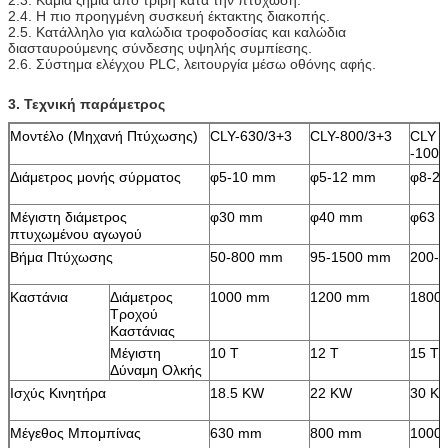
2.4. Η πιο προηγμένη συσκευή έκτακτης διακοπής.
2.5. Κατάλληλο για καλώδια τροφοδοσίας και καλώδια 
διασταυρούμενης σύνδεσης υψηλής συμπίεσης.
2.6. Σύστημα ελέγχου PLC, λειτουργία μέσω οθόνης αφής.
3. Τεχνική παράμετρος
Μοντέλο (Μηχανή Πτύχωσης)
CLY-630/3+3
CLY-800/3+3
CLY
-1000
Διάμετρος μονής σύρματος
φ5-10 mm
φ5-12 mm
φ8-2
Μέγιστη διάμετρος
φ30 mm
φ40 mm
φ63 
πτυχωμένου αγωγού
Βήμα Πτύχωσης
50-800 mm
95-1500 mm
200-
Καστάνια
Διάμετρος
1000 mm
1200 mm
1800
Τροχού
Καστάνιας
Μέγιστη
10 T
12 T
15 T
Δύναμη Ολκής
Ισχύς Κινητήρα
18.5 KW
22 KW
30 K
Μέγεθος Μπομπίνας
630 mm
800 mm
1000