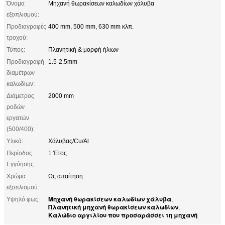
Όνομα
Μηχανή θωρακίσεων καλωδίων χάλυβα
εξοπλισμού:
Προδιαγραφές
400 mm, 500 mm, 630 mm κλπ.
τροχού:
Τύπος:
Πλανητική & μορφή ήλιων
Προδιαγραφή
1.5-2.5mm
διαμέτρων
καλωδίων:
Διάμετρος
2000 mm
ροδών
εργατών
(500/400):
Υλικά:
Χάλυβας/Cu/Al
Περίοδος
1 Έτος
Εγγύησης:
Χρώμα
Ως απαίτηση
εξοπλισμού:
Μηχανή θωρακίσεων καλωδίων χάλυβα
Υψηλό φως:
,
Πλανητική μηχανή θωρακίσεων καλωδίων
,
Καλώδιο αργιλίου που προσαράσσει τη μηχανή