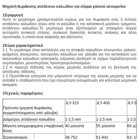
Μηχανή θωράκισης ατσάλινου καλωδίου για σύρμα χαλκού αλουμινίου
1Εφαρμογή
Αυτό το μηχάνημα χρησιμοποιείται κυρίως για την θωράκιση ενός ή διπλού
ατσάλινου καλωδίου γύρω από το καλώδιο ή την κατασκευή μεγάλου τμήματος
ατσάλινου καλωδίου.Το μηχάνημα είναι εξοπλισμένο με σπασμένο σύρμα
αυτόματη συσκευή στάσης, συσκευή διακοπής έκτακτης ανάγκης και άλλη
προστασία, η οποία είναι ασφαλής και αξιόπιστη.
2Κύρια χαρακτηριστικά
2.1 Το μηχάνημα είναι κατάλληλο για τη σύσφιξη καλωδίων αλουμινίου χαλκού,
κράματος αλουμινίου, αλουμινίου καλωδίων και χάλυβα για την κατασκευή των
ακόλουθων καλωδίων ηλεκτρικής ενέργειας.Διοδηγοί σε σχήμα τομέαΣτρογγυλό
συμπιεσμένο, μονοπυρήνας προστρογγυλοποιημένο.
2.2 Η περιοχή πέδησης της κύριας μηχανής αυξάνεται για τη βελτίωση της
απόδοσης πέδησης.
2.3 Προστίθεται ενίσχυση στο μπροστινό στήριγμα της κύριας μηχανής για να
αυξηθεί η σταθερότητα.που έχει ισχυρότερη ενσωμάτωση και καλύτερη μηχανική
ακαμψία.
3Τεχνικές παραμέτρους
JLY-315
JLY-400
JLY-50
Πρότυπο (μηχανή θωράκισης
συρματόπλεγματος από χάλυβα)
Διάμετρος ατσάλινου καλωδίου
1-2,5 mm
1-2,5 mm
1-2,5
Μέγιστη απορροφημένη υπερβολική
40 χιλιοστά
55 χιλιοστά
60 χιλ
δόση
Στραγγαλισμός
38-752
51-942
63- 11