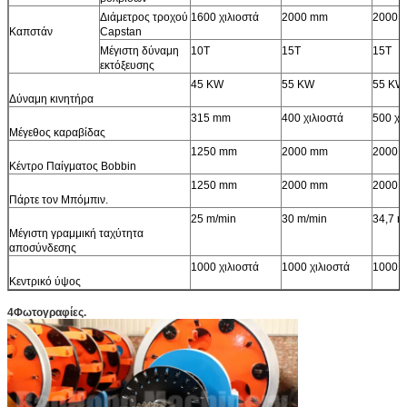
Διάμετρος τροχού
1600 χιλιοστά
2000 mm
2000 
Καπστάν
Capstan
Μέγιστη δύναμη
10Τ
15Τ
15Τ
εκτόξευσης
45 KW
55 KW
55 KW
Δύναμη κινητήρα
315 mm
400 χιλιοστά
500 χι
Μέγεθος καραβίδας
1250 mm
2000 mm
2000 
Κέντρο Παίγματος Bobbin
1250 mm
2000 mm
2000 
Πάρτε τον Μπόμπιν.
25 m/min
30 m/min
34,7 m
Μέγιστη γραμμική ταχύτητα
αποσύνδεσης
1000 χιλιοστά
1000 χιλιοστά
1000 χ
Κεντρικό ύψος
4Φωτογραφίες.