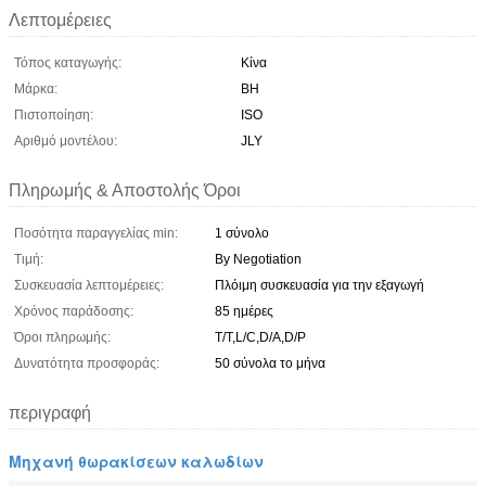
Λεπτομέρειες
Τόπος καταγωγής:
Κίνα
Μάρκα:
BH
Πιστοποίηση:
ISO
Αριθμό μοντέλου:
JLY
Πληρωμής & Αποστολής Όροι
Ποσότητα παραγγελίας min:
1 σύνολο
Τιμή:
By Negotiation
Συσκευασία λεπτομέρειες:
Πλόιμη συσκευασία για την εξαγωγή
Χρόνος παράδοσης:
85 ημέρες
Όροι πληρωμής:
T/T,L/C,D/A,D/P
Δυνατότητα προσφοράς:
50 σύνολα το μήνα
περιγραφή
Μηχανή θωρακίσεων καλωδίων