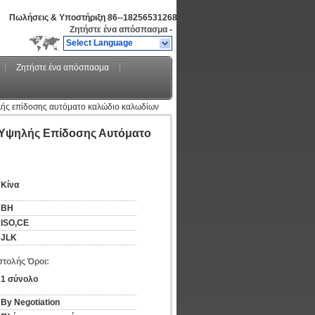
Πωλήσεις & Υποστήριξη
86--18256531268
Ζητήστε ένα απόσπασμα
-
Select Language
Ζητήστε ένα απόσπασμα
ς επίδοσης αυτόματο καλώδιο καλωδίων
Υψηλής Επίδοσης Αυτόματο
Κίνα
BH
ISO,CE
JLK
τολής Όροι:
1 σύνολο
By Negotiation