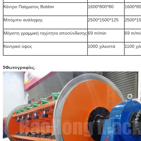
Κέντρο Παίγματος Bobbin
1600*800*80
1600*8
Μπόμπιν ανάληψης
2500*1500*125
2500*1
Μέγιστη γραμμική ταχύτητα αποσύνδεσης
69 m/min
69 m/mi
Κεντρικό ύψος
1000 χιλιοστά
1100 χι
5Φωτογραφίες.