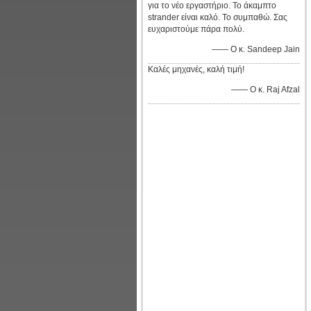
για το νέο εργαστήριο. Το άκαμπτο
strander είναι καλό. Το συμπαθώ. Σας
ευχαριστούμε πάρα πολύ.
—— Ο κ. Sandeep Jain
Καλές μηχανές, καλή τιμή!
—— Ο κ. Raj Afzal