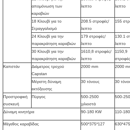
απομόνωση των
λεπτο
λεπτο
καραβιών
18 Κλουβί για το
208.5 στροφές/
155 στρ
Στραγγαλισμό
λεπτο
24 Κλουβί για την
179 στροφές/
130.1 σ
παρακράτηση καραβιών
λεπτο
λεπτο
30 Κλουβί για την
1610,8 στροφές/
1150,9
παρακράτηση καραβιών
λεπτο
στροφές
Καπστάν
Διάμετρος τροχού
2000 mm
2000 m
Capstan
Μέγιστη δύναμη
30 τόνους
30 τόνο
εκτόξευσης
Προστροφική
Πύργος
500-2500
500-250
συσκευή
χιλιοστά
Δύναμη κινητήρα
90-180 KW
110-18
Μέγεθος καραβίδας
500*375*127
630*47