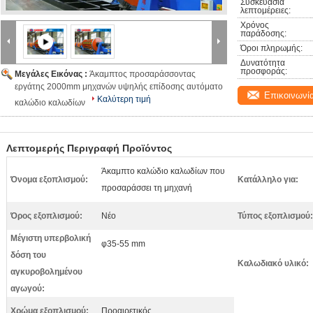
Συσκευασία 
λεπτομέρειες:
Χρόνος 
παράδοσης:
Όροι πληρωμής:
Δυνατότητα 
προσφοράς:
Μεγάλες Εικόνας :
Άκαμπτος προσαράσσοντας
εργάτης 2000mm μηχανών υψηλής επίδοσης αυτόματο
Επικοινωνί
Καλύτερη τιμή
καλώδιο καλωδίων
Λεπτομερής Περιγραφή Προϊόντος
Άκαμπτο καλώδιο καλωδίων που
Όνομα εξοπλισμού:
Κατάλληλο για:
προσαράσσει τη μηχανή
Όρος εξοπλισμού:
Νέο
Τύπος εξοπλισμού:
Μέγιστη υπερβολική
φ35-55 mm
δόση του
Καλωδιακό υλικό:
αγκυροβολημένου
αγωγού:
Χρώμα εξοπλισμού:
Προαιρετικός