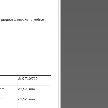
ειρισμού) 1 σύνολο το καθένα
0
JLK-710/720
 mm
φ1,5-5 mm
 mm
φ1,5-5 mm