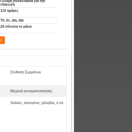
Πλόιμη συσκευασία για την 
εξαγωγή
110 ημέρες
T/t, l/c, d/a, d/p
20 σύνολα το μήνα
α
Σύνθεση Συρμάτων
Μηχανή αυτοματοποίησης
Χαλκός, αλουμίνιο, χάλυβας, κ.λπ.