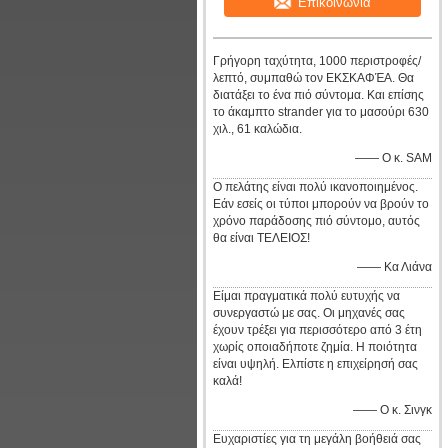
Επικοινωνία
Γρήγορη ταχύτητα, 1000 περιστροφές/
λεπτό, συμπαθώ τον ΕΚΣΚΑΦΈΑ. Θα
διατάξει το ένα πιό σύντομα. Και επίσης
το άκαμπτο strander για το μασούρι 630
χιλ., 61 καλώδια.
—— Ο κ. SAM
Ο πελάτης είναι πολύ ικανοποιημένος.
Εάν εσείς οι τύποι μπορούν να βρούν το
χρόνο παράδοσης πιό σύντομο, αυτός
θα είναι ΤΕΛΕΙΟΣ!
—— Κα Λιάνα
Είμαι πραγματικά πολύ ευτυχής να
συνεργαστώ με σας. Οι μηχανές σας
έχουν τρέξει για περισσότερο από 3 έτη
χωρίς οποιαδήποτε ζημία. Η ποιότητα
είναι υψηλή. Ελπίστε η επιχείρησή σας
καλά!
—— Ο κ. Σινγκ
Ευχαριστίες για τη μεγάλη βοήθειά σας