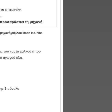
άτη μηχανών
,
.
,
 προσαράσσει τη μηχανή
μηχανή ράβδου Made In China
ας του τομέα χαλκού ή του
ού αγωγού κλπ.
ης 1 σύνολο