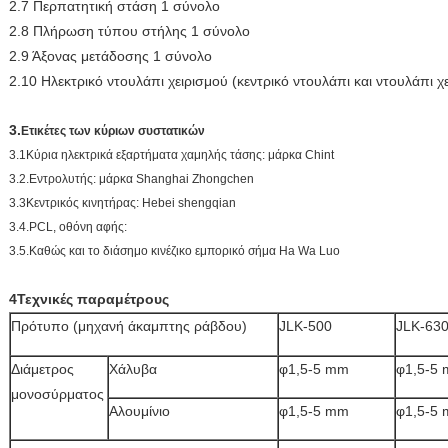
2.7 Περπατητική στάση 1 σύνολο
2.8 Πλήρωση τύπου στήλης 1 σύνολο
2.9 Άξονας μετάδοσης 1 σύνολο
2.10 Ηλεκτρικό ντουλάπι χειρισμού (κεντρικό ντουλάπι και ντουλάπι χ
3.
Ετικέτες των κύριων συστατικών
3.1Κύρια ηλεκτρικά εξαρτήματα χαμηλής τάσης: μάρκα Chint
3.2.Εντρολυτής: μάρκα Shanghai Zhongchen
3.3Κεντρικός κινητήρας: Hebei shengqian
3.4.PCL, οθόνη αφής:
3.5.Καθώς και το διάσημο κινέζικο εμπορικό σήμα Ha Wa Luo
4Τεχνικές παραμέτρους
Πρότυπο (μηχανή άκαμπτης ράβδου)
JLK-500
JLK-63
Διάμετρος
Χάλυβα
φ1,5-5 mm
φ1,5-5
μονοσύρματος
Αλουμίνιο
φ1,5-5 mm
φ1,5-5