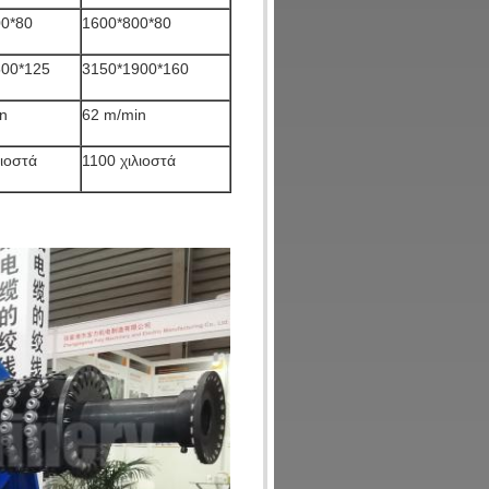
00*80
1600*800*80
500*125
3150*1900*160
n
62 m/min
λιοστά
1100 χιλιοστά