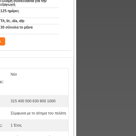
Πλόιμη συσκευασία για την 
εξαγωγή
125 ημέρες
T/t, l/c, d/a, d/p
30 σύνολα το μήνα
α
Νέο
ς:
:
315 400 500 630 800 1000
Σύμφωνα με το αίτημα του πελάτη
ς:
1 Έτος