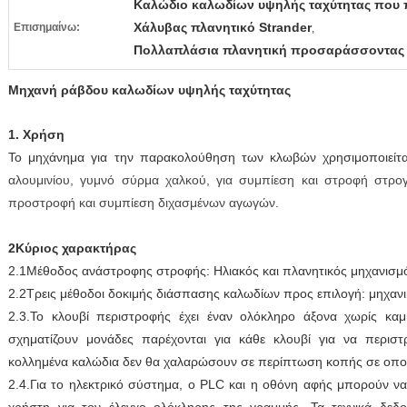
Καλώδιο καλωδίων υψηλής ταχύτητας που
Χάλυβας πλανητικό Strander
Επισημαίνω:
,
Πολλαπλάσια πλανητική προσαράσσοντας
Μηχανή ράβδου καλωδίων υψηλής ταχύτητας
1. Χρήση
Το μηχάνημα για την παρακολούθηση των κλωβών χρησιμοποιείται
αλουμινίου, γυμνό σύρμα χαλκού, για συμπίεση και στροφή στρο
προστροφή και συμπίεση διχασμένων αγωγών.
2Κύριος χαρακτήρας
2.1Μέθοδος ανάστροφης στροφής: Ηλιακός και πλανητικός μηχανισμ
2.2Τρεις μέθοδοι δοκιμής διάσπασης καλωδίων προς επιλογή: μηχανική
2.3.
Το κλουβί περιστροφής έχει έναν ολόκληρο άξονα χωρίς καμ
σχηματίζουν μονάδες παρέχονται για κάθε κλουβί για να περιστ
κολλημένα καλώδια δεν θα χαλαρώσουν σε περίπτωση κοπής σε οπο
2.4.
Για το ηλεκτρικό σύστημα, ο PLC και η οθόνη αφής μπορούν να