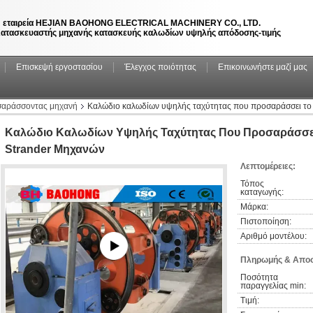
 εταιρεία HEJIAN BAOHONG ELECTRICAL MACHINERY CO., LTD.
ατασκευαστής μηχανής κατασκευής καλωδίων υψηλής απόδοσης-τιμής
Επισκεψή εργοστασίου
Έλεγχος ποιότητας
Επικοινωνήστε μαζί μας
σαράσσοντας μηχανή
Καλώδιο καλωδίων υψηλής ταχύτητας που προσαράσσει το 
Καλώδιο Καλωδίων Υψηλής Ταχύτητας Που Προσαράσσει
Strander Μηχανών
Λεπτομέρειες:
Τόπος 
καταγωγής:
Μάρκα:
Πιστοποίηση:
Αριθμό μοντέλου:
Πληρωμής & Αποσ
Ποσότητα 
παραγγελίας min:
Τιμή: