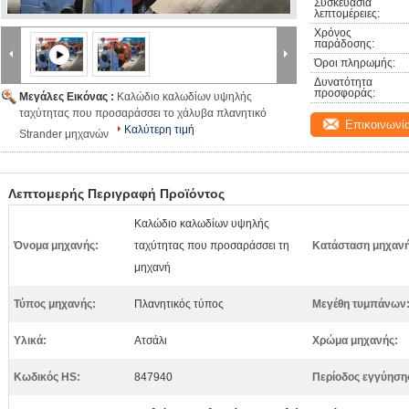
Συσκευασία 
λεπτομέρειες:
Χρόνος 
παράδοσης:
Όροι πληρωμής:
Δυνατότητα 
προσφοράς:
Μεγάλες Εικόνας :
Καλώδιο καλωδίων υψηλής
ταχύτητας που προσαράσσει το χάλυβα πλανητικό
Επικοινωνί
Καλύτερη τιμή
Strander μηχανών
Λεπτομερής Περιγραφή Προϊόντος
Καλώδιο καλωδίων υψηλής
Όνομα μηχανής:
ταχύτητας που προσαράσσει τη
Κατάσταση μηχανή
μηχανή
Τύπος μηχανής:
Πλανητικός τύπος
Μεγέθη τυμπάνων
Υλικά:
Ατσάλι
Χρώμα μηχανής:
Κωδικός HS:
847940
Περίοδος εγγύηση