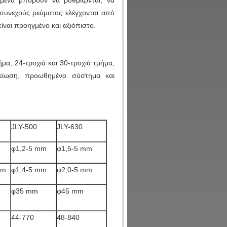
μένα μπορούν να ρυθμίζονται, να
 συνεχούς ρεύματος ελέγχονται από
ναι προηγμένο και αξιόπιστο.
μα, 24-τροχιά και 30-τροχιά τμήμα,
ογείωση, προωθημένο σύστημα και
JLY-500
JLY-630
φ1,2-5 mm
φ1,5-5 mm
mm
φ1,4-5 mm
φ2,0-5 mm
φ35 mm
φ45 mm
44-770
48-840