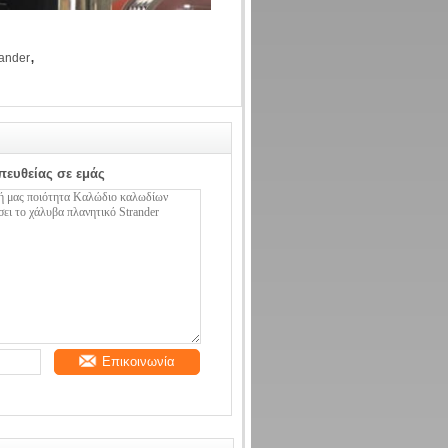
,
rander
πευθείας σε εμάς
Επικοινωνία