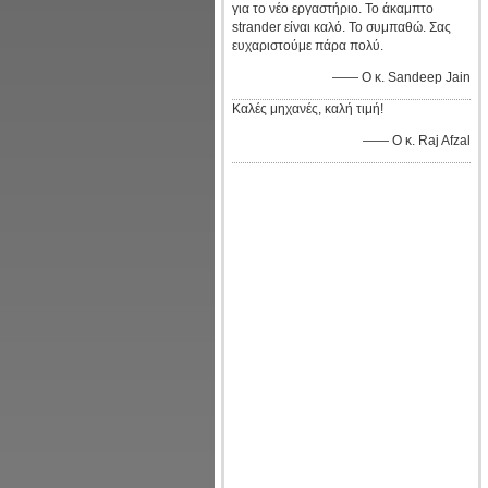
για το νέο εργαστήριο. Το άκαμπτο
strander είναι καλό. Το συμπαθώ. Σας
ευχαριστούμε πάρα πολύ.
—— Ο κ. Sandeep Jain
Καλές μηχανές, καλή τιμή!
—— Ο κ. Raj Afzal