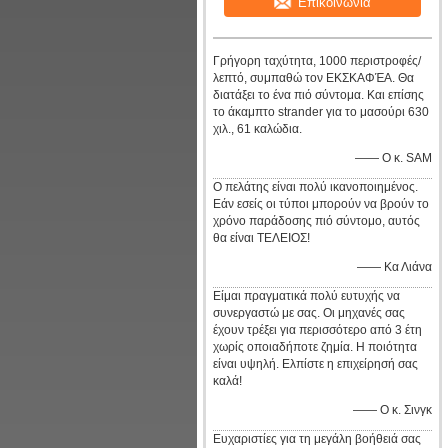
Επικοινωνία
Γρήγορη ταχύτητα, 1000 περιστροφές/
λεπτό, συμπαθώ τον ΕΚΣΚΑΦΈΑ. Θα
διατάξει το ένα πιό σύντομα. Και επίσης
το άκαμπτο strander για το μασούρι 630
χιλ., 61 καλώδια.
—— Ο κ. SAM
Ο πελάτης είναι πολύ ικανοποιημένος.
Εάν εσείς οι τύποι μπορούν να βρούν το
χρόνο παράδοσης πιό σύντομο, αυτός
θα είναι ΤΕΛΕΙΟΣ!
—— Κα Λιάνα
Είμαι πραγματικά πολύ ευτυχής να
συνεργαστώ με σας. Οι μηχανές σας
έχουν τρέξει για περισσότερο από 3 έτη
χωρίς οποιαδήποτε ζημία. Η ποιότητα
είναι υψηλή. Ελπίστε η επιχείρησή σας
καλά!
—— Ο κ. Σινγκ
Ευχαριστίες για τη μεγάλη βοήθειά σας