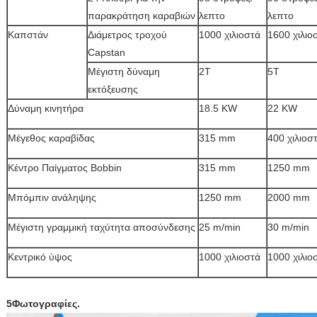
παρακράτηση καραβιών
λεπτο
λεπτο
Καπστάν
Διάμετρος τροχού
1000 χιλιοστά
1600 χιλιο
Capstan
Μέγιστη δύναμη
2Τ
5Τ
εκτόξευσης
Δύναμη κινητήρα
18.5 KW
22 KW
Μέγεθος καραβίδας
315 mm
400 χιλιοσ
Κέντρο Παίγματος Bobbin
315 mm
1250 mm
Μπόμπιν ανάληψης
1250 mm
2000 mm
Μέγιστη γραμμική ταχύτητα αποσύνδεσης
25 m/min
30 m/min
Κεντρικό ύψος
1000 χιλιοστά
1000 χιλιο
5Φωτογραφίες.