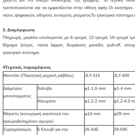
χρήστη για τον έλεγχο ολόκληρης της γραμμής. Τα τεχνικά δεδο
τροποποιούνται και να εμφανίζονται στην οθόνη αφής.Οι κινητήρες
νέους ψηφιακούς οδηγούς συνεχούς ρεύματοςΤο ηλεκτρικό σύστημα εί
3. Διαμόρφωση
Πληρωμή, μεγάλοι υπολογιστές με 6-τροχιά, 12-τροχιά, 18-τροχιά τμή
θήραμα ζεύγος, ταινία lapper, θωράκιση μονάδα, pull-off, απ
ηλεκτρικό σύστημα.
4Τεχνικές παραμέτρους
Μοντέλο (Πλανητική μηχανή ράβδου)
JLY-315
JLY-400
Διάμετρος
Χάλυβα
φ1-1,6 mm
φ1-4 mm
μονοσύρματος
Αλουμίνιο
φ1,2-2 mm
φ1,2-4,0 
Μέγιστη λειτουργική ικανότητα του
φ14 mm
φ28 mm
αγκυροβολημένου αγωγού
Στραγγαλισμός
6 Κλουβί για την
26-435
39-695