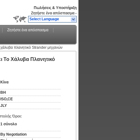
Πωλήσεις & Υποστήριξη
Ζητήστε ένα απόσπασμα
-
Select Language
Ζητήστε ένα απόσπασμα
χάλυβα πλανητικό Strander μηχανών
 Το Χάλυβα Πλανητικό
Κίνα
BH
ISO,CE
JLY
τολής Όροι:
1 σύνολο
By Negotiation